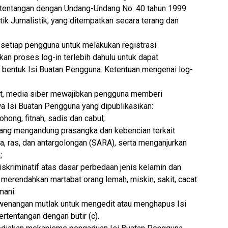
rtentangan dengan Undang-Undang No. 40 tahun 1999
ik Jurnalistik, yang ditempatkan secara terang dan
setiap pengguna untuk melakukan registrasi
an proses log-in terlebih dahulu untuk dapat
bentuk Isi Buatan Pengguna. Ketentuan mengenai log-
ut, media siber mewajibkan pengguna memberi
wa Isi Buatan Pengguna yang dipublikasikan:
hong, fitnah, sadis dan cabul;
yang mengandung prasangka dan kebencian terkait
, ras, dan antargolongan (SARA), serta menganjurkan
;
iskriminatif atas dasar perbedaan jenis kelamin dan
k merendahkan martabat orang lemah, miskin, sakit, cacat
mani.
wenangan mutlak untuk mengedit atau menghapus Isi
rtentangan dengan butir (c).