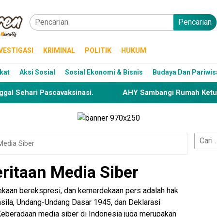
Pencarian
VESTIGASI
KRIMINAL
POLITIK
HUKUM
kat
Aksi Sosial
Sosial Ekonomi & Bisnis
Budaya Dan Pariwis
Pascavaksinasi.
AHY Sambangi Rumah Ketua DPD RI, Ap
Cari
edia Siber
untuk:
itaan Media Siber
aan berekspresi, dan kemerdekaan pers adalah hak
asila, Undang-Undang Dasar 1945, dan Deklarasi
eberadaan media siber di Indonesia juga merupakan