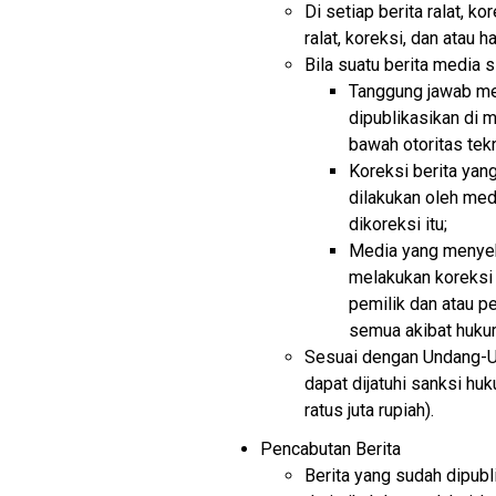
Di setiap berita ralat, 
ralat, koreksi, dan atau h
Bila suatu berita media s
Tanggung jawab med
dipublikasikan di 
bawah otoritas tek
Koreksi berita yan
dilakukan oleh medi
dikoreksi itu;
Media yang menyeba
melakukan koreksi 
pemilik dan atau p
semua akibat hukum 
Sesuai dengan Undang-Un
dapat dijatuhi sanksi h
ratus juta rupiah).
Pencabutan Berita
Berita yang sudah dipubl