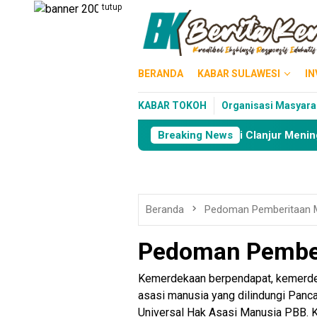
Loncat
tutup
ke
konten
BERANDA
KABAR SULAWESI
IN
KABAR TOKOH
Organisasi Masyara
erangin Angin
Murid PAUD di CIanjur Meninggal Sehari 
Breaking News
Beranda
Pedoman Pemberitaan M
Pedoman Pember
Kemerdekaan berpendapat, kemerdek
asasi manusia yang dilindungi Panc
Universal Hak Asasi Manusia PBB. K