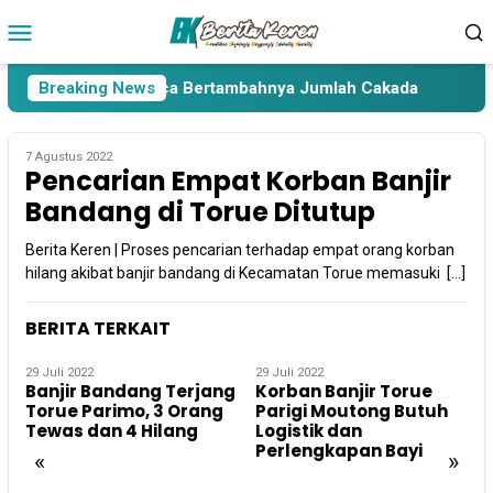
Loncat
Menu
ke
Mobile
konten
ra Lima Paslon Pasca Bertambahnya Jumlah Cakada
Breaking News
Cak
7 Agustus 2022
Pencarian Empat Korban Banjir
Bandang di Torue Ditutup
Berita Keren | Proses pencarian terhadap empat orang korban
hilang akibat banjir bandang di Kecamatan Torue memasuki […]
BERITA TERKAIT
29 Juli 2022
29 Juli 2022
2
Banjir Bandang Terjang
Korban Banjir Torue
Torue Parimo, 3 Orang
Parigi Moutong Butuh
Tewas dan 4 Hilang
Logistik dan
Perlengkapan Bayi
H
«
»