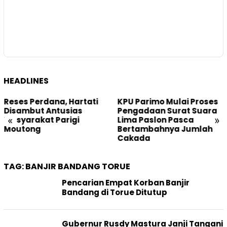
HEADLINES
Reses Perdana, Hartati
KPU Parimo Mulai Proses
Disambut Antusias
Pengadaan Surat Suara
«
»
Masyarakat Parigi
Lima Paslon Pasca
Moutong
Bertambahnya Jumlah
Cakada
TAG:
BANJIR BANDANG TORUE
Pencarian Empat Korban Banjir
Bandang di Torue Ditutup
Gubernur Rusdy Mastura Janji Tangani