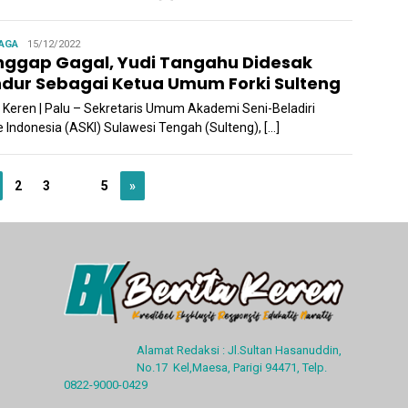
Admin
AGA
15/12/2022
nggap Gagal, Yudi Tangahu Didesak
dur Sebagai Ketua Umum Forki Sulteng
a Keren | Palu – Sekretaris Umum Akademi Seni-Beladiri
e Indonesia (ASKI) Sulawesi Tengah (Sulteng), […]
2
3
…
5
»
Alamat Redaksi : Jl.Sultan Hasanuddin,
No.17 Kel,Maesa, Parigi 94471, Telp.
0822-9000-0429