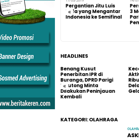
17/03/2019
14/07/2022
 Magfirah
Pergantian Jitu Luis
Persiapan Hadapi 
«
ali
Milla yang Mengantar
3 Manajemen Pers
uk
Indonesia ke Semifinal
Parigi Gelar Seleks
teng
Pemain Lokal
HEADLINES
teng
Benang Kusut
Kecewa Pembiaran
Penerbitan IPR di
Aktivitas PETI di Ta
rigi
Buranga, DPRD Parigi
Ribuan Warga Dari
«
Moutong Minta
Delapan Desa akan
Dilakukan Peninjauan
Gelar Aksi Demo
Kembali
KATEGORI:
OLAHRAGA
OLAHR
ASKI