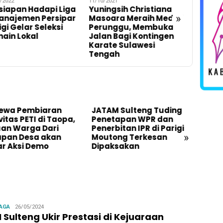
11/10/2021
12/10/2021
Liga
Yuningsih Christiana
Nikita Syahrin Magfira
»
ipar
Masoara Meraih Medali
Sumbang Medali
i
Perunggu, Membuka
Perunggu Untuk
Jalan Bagi Kontingen
Kontingen Sulteng
Karate Sulawesi
Tengah
JATAM Sulteng Tuding
Temukan Keanehan
opa,
Penetapan WPR dan
Dalam Penerbitan Ti
Penerbitan IPR di Parigi
IPR di Buranga, Ketu
»
Moutong Terkesan
DPRD Parigi
Dipaksakan
MoutongTegaskan
Koperasi Pemilik Izin
Hentikan Kegiatan
Admin
AGA
26/05/2024
 Sulteng Ukir Prestasi di Kejuaraan