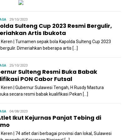
Admin
AGA
29/10/2023
olda Sulteng Cup 2023 Resmi Bergulir,
eriahkan Artis Ibukota
a Keren | Turnamen sepak bola Kapolda Sulteng Cup 2023
bergulir. Dimeriahkan beberapa artis […]
Admin
AGA
25/10/2023
ernur Sulteng Resmi Buka Babak
lifikasi PON Cabor Futsal
a Keren | Gubernur Sulawesi Tengah, H Rusdy Mastura
ka secara resmi babak kualifikasi Pekan […]
Admin
AGA
04/08/2023
tlet Ikut Kejurnas Panjat Tebing di
imo
 Keren | 74 atlet dari berbagai provinsi dan lokal, Sulawesi