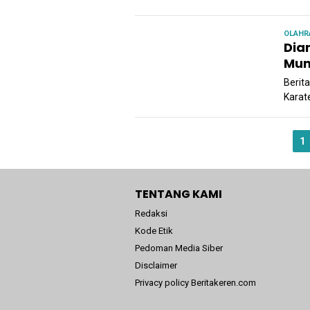
OLAHR
Dia
Mun
Berit
Karat
1
TENTANG KAMI
Redaksi
Kode Etik
Pedoman Media Siber
Disclaimer
Privacy policy Beritakeren.com