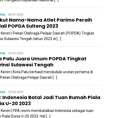
h, mengikuti Kejuaraan Nasional […]
Admin
AGA
29/07/2023
ikut Nama-Nama Atlet Parimo Peraih
ali POPDA Sulteng 2023
a Keren | Pekan Olahraga Pelajar Daerah (POPDA) Tingkat
nsi Sulawesi Tengah tahun 2023 di […]
Admin
AGA
16/07/2023
a Palu Juara Umum POPDA Tingkat
vinsi Sulawesi Tengah
a Keren | Kota Palu berhasil menduduki urutan pertama di
 Pekan Olahraga Pelajar Daerah […]
Admin
AGA
29/03/2023
A: Indonesia Batal Jadi Tuan Rumah Piala
ia U-20 2023
a Keren | FIFA resmi membatalkan Indonesia sebagai tuan
 Piala Dunia U-20 2023. Hal […]