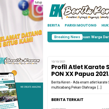
Loncat
tutup
ke
konten
BERITA
PARIGI MOUTONG
HU
embiaran Aktivitas PETI di Taopa, Ribuan Warga Dari Delapan 
Breaking News
10/10/2021
Profil Atlet Karate
PON XX Papua 2021
Berita Keren - Ada enam atlet karate
multicabang Pekan Olahraga […]
BERITA TERKAIT