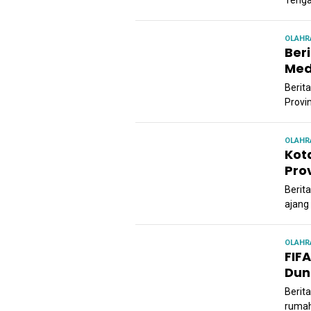
Tenga
OLAHR
Ber
Med
Berit
Provi
OLAHR
Kot
Pro
Berit
ajang
OLAHR
FIF
Dun
Berit
rumah