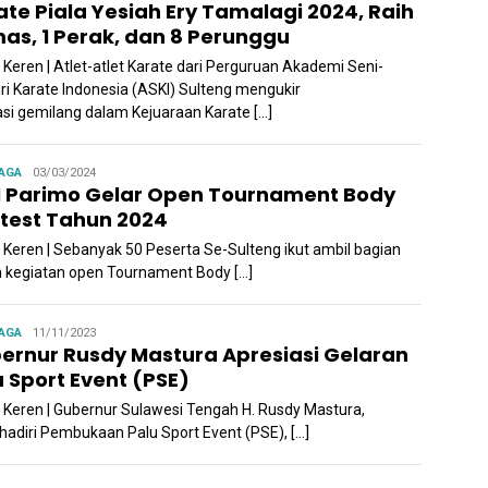
ate Piala Yesiah Ery Tamalagi 2024, Raih
mas, 1 Perak, dan 8 Perunggu
 Keren | Atlet-atlet Karate dari Perguruan Akademi Seni-
iri Karate Indonesia (ASKI) Sulteng mengukir
asi gemilang dalam Kejuaraan Karate […]
Admin
AGA
03/03/2024
I Parimo Gelar Open Tournament Body
test Tahun 2024
a Keren | Sebanyak 50 Peserta Se-Sulteng ikut ambil bagian
 kegiatan open Tournament Body […]
Admin
AGA
11/11/2023
ernur Rusdy Mastura Apresiasi Gelaran
u Sport Event (PSE)
a Keren | Gubernur Sulawesi Tengah H. Rusdy Mastura,
adiri Pembukaan Palu Sport Event (PSE), […]