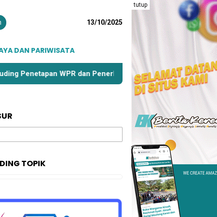
tutup
n
13/10/2025
AYA DAN PARIWISATA
apan WPR dan Penerbitan IPR di Parigi Moutong Terkesan Dip
SUR
DING TOPIK