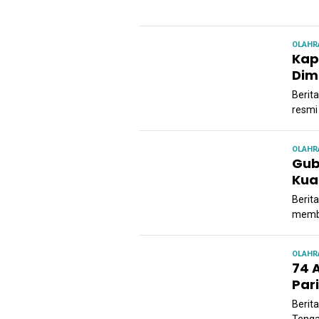
OLAHR
Kap
Dim
Berit
resmi 
OLAHR
Gub
Kua
Berit
membu
OLAHR
74 A
Par
Berita