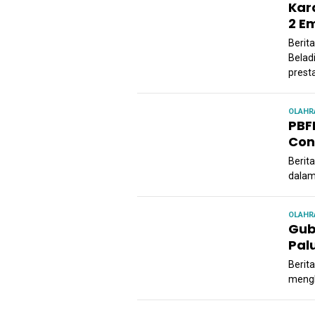
Kar
2 E
Berita
Belad
prest
OLAHR
PBF
Con
Berit
dalam
OLAHR
Gub
Pal
Berit
mengh