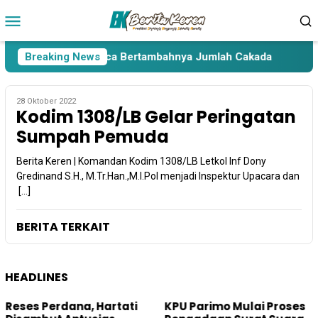
Loncat
Menu
ke
Mobile
konten
ara Lima Paslon Pasca Bertambahnya Jumlah Cakada
Breaking News
Ca
28 Oktober 2022
Kodim 1308/LB Gelar Peringatan
Sumpah Pemuda
Berita Keren | Komandan Kodim 1308/LB Letkol Inf Dony
Gredinand S.H., M.Tr.Han.,M.I.Pol menjadi Inspektur Upacara dan
[…]
BERITA TERKAIT
HEADLINES
Reses Perdana, Hartati
KPU Parimo Mulai Proses