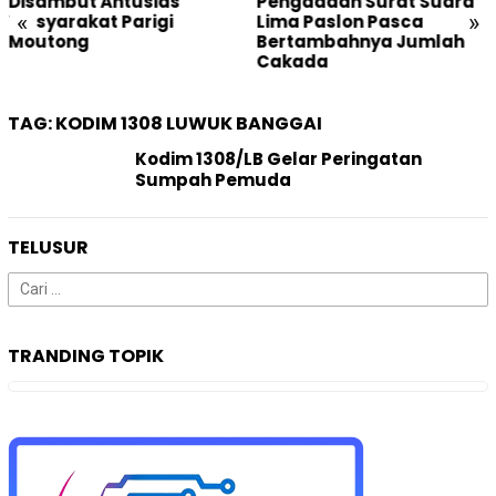
Disambut Antusias
Pengadaan Surat Suara
«
»
Masyarakat Parigi
Lima Paslon Pasca
Moutong
Bertambahnya Jumlah
Cakada
TAG:
KODIM 1308 LUWUK BANGGAI
Kodim 1308/LB Gelar Peringatan
Sumpah Pemuda
TELUSUR
Cari
untuk:
TRANDING TOPIK