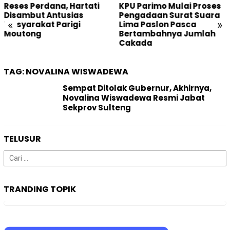
Reses Perdana, Hartati
KPU Parimo Mulai Proses
Disambut Antusias
Pengadaan Surat Suara
«
»
Masyarakat Parigi
Lima Paslon Pasca
Moutong
Bertambahnya Jumlah
Cakada
TAG:
NOVALINA WISWADEWA
Sempat Ditolak Gubernur, Akhirnya,
Novalina Wiswadewa Resmi Jabat
Sekprov Sulteng
TELUSUR
Cari
untuk:
TRANDING TOPIK