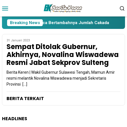
Loncat
Menu
ke
Mobile
konten
ara Lima Paslon Pasca Bertambahnya Jumlah Cakada
Breaking News
Ca
31 Januari 2023
Sempat Ditolak Gubernur,
Akhirnya, Novalina Wiswadewa
Resmi Jabat Sekprov Sulteng
Berita Keren | Wakil Gubernur Sulawesi Tengah, Mamun Amir
resmi melantik Novalina Wiswadewa menjadi Sekretaris
Provinsi […]
BERITA TERKAIT
HEADLINES