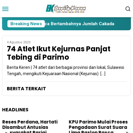
Loncat
Menu
ke
Mobile
konten
ara Lima Paslon Pasca Bertambahnya Jumlah Cakada
Breaking News
Ca
4 Agustus 2023
74 Atlet Ikut Kejurnas Panjat
Tebing di Parimo
Berita Keren | 74 atlet dari berbagai provinsi dan lokal, Sulawesi
Tengah, mengikuti Kejuaraan Nasional (Kejurnas) […]
BERITA TERKAIT
HEADLINES
Reses Perdana, Hartati
KPU Parimo Mulai Proses
Disambut Antusias
Pengadaan Surat Suara
«
»
Masyarakat Parigi
Lima Paslon Pasca