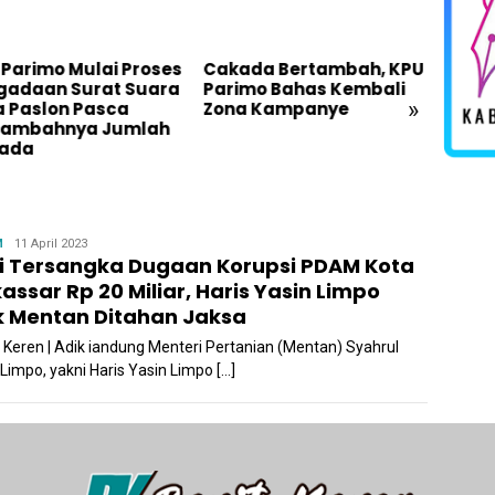
 Parimo Mulai Proses
Cakada Bertambah, KPU
Jelan
gadaan Surat Suara
Parimo Bahas Kembali
Fokus
»
a Paslon Pasca
Zona Kampanye
Memil
tambahnya Jumlah
Parig
ada
Admin
M
11 April 2023
i Tersangka Dugaan Korupsi PDAM Kota
assar Rp 20 Miliar, Haris Yasin Limpo
k Mentan Ditahan Jaksa
a Keren | Adik iandung Menteri Pertanian (Mentan) Syahrul
Limpo, yakni Haris Yasin Limpo […]