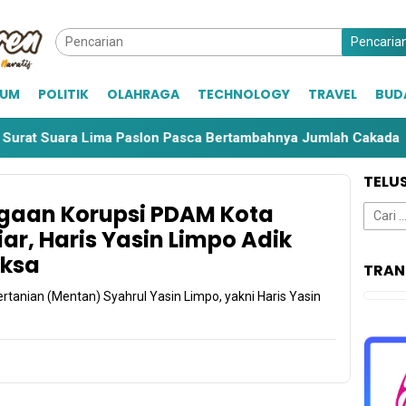
Pencaria
KUM
POLITIK
OLAHRAGA
TECHNOLOGY
TRAVEL
BUD
at Suara Lima Paslon Pasca Bertambahnya Jumlah Cakada
TELU
gaan Korupsi PDAM Kota
Cari
untuk:
ar, Haris Yasin Limpo Adik
aksa
TRAN
ertanian (Mentan) Syahrul Yasin Limpo, yakni Haris Yasin