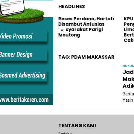
HEADLINES
U Parimo Tetapkan
Reses Perdana, Hartati
KPU
sangan Amrullah –
Disambut Antusias
Pen
«
rahim Sebagai Peserta
Masyarakat Parigi
Lim
lkada 2024
Moutong
Ber
Cak
TAG:
PDAM MAKASSAR
HUKU
Jad
Mak
Adi
Berit
Yasin 
TENTANG KAMI
Redaksi