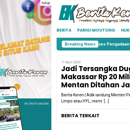
Loncat
tutup
ke
konten
BERITA
PARIGI MOUTONG
HU
arigi Moutong
KPU Parimo Mulai Proses Pengadaan Sur
Breaking News
11 April 2023
Jadi Tersangka Du
Makassar Rp 20 Mili
Mentan Ditahan J
Berita Keren | Adik iandung Menteri P
Limpo atau HYL, resmi […]
BERITA TERKAIT