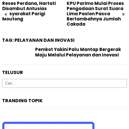
Reses Perdana, Hartati
KPU Parimo Mulai Proses
Disambut Antusias
Pengadaan Surat Suara
«
»
Masyarakat Parigi
Lima Paslon Pasca
Moutong
Bertambahnya Jumlah
Cakada
TAG:
PELAYANAN DAN INOVASI
Pemkot Yakini Palu Mantap Bergerak
Maju Melalui Pelayanan dan Inovasi
TELUSUR
Cari
untuk:
TRANDING TOPIK