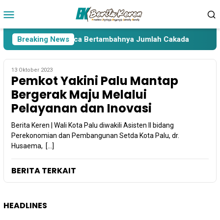
Loncat
Menu
ke
Mobile
konten
ara Lima Paslon Pasca Bertambahnya Jumlah Cakada
Breaking News
C
13 Oktober 2023
Pemkot Yakini Palu Mantap
Bergerak Maju Melalui
Pelayanan dan Inovasi
Berita Keren | Wali Kota Palu diwakili Asisten II bidang
Perekonomian dan Pembangunan Setda Kota Palu, dr.
Husaema, […]
BERITA TERKAIT
HEADLINES