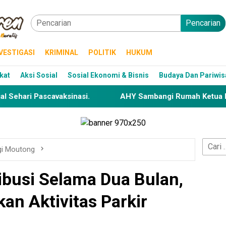
Pencarian
VESTIGASI
KRIMINAL
POLITIK
HUKUM
kat
Aksi Sosial
Sosial Ekonomi & Bisnis
Budaya Dan Pariwis
Pascavaksinasi.
AHY Sambangi Rumah Ketua DPD RI, Ap
Cari
gi Moutong
untuk:
ibusi Selama Dua Bulan,
an Aktivitas Parkir