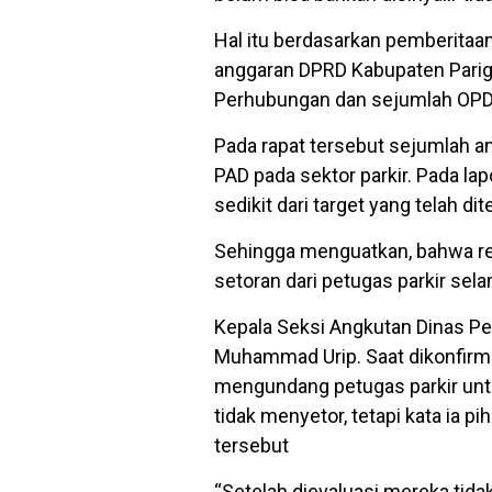
Hal itu berdasarkan pemberitaan
anggaran DPRD Kabupaten Parigi 
Perhubungan dan sejumlah OPD l
Pada rapat tersebut sejumlah a
PAD pada sektor parkir. Pada la
sedikit dari target yang telah di
Sehingga menguatkan, bahwa rea
setoran dari petugas parkir sela
Kepala Seksi Angkutan Dinas P
Muhammad Urip. Saat dikonfir
mengundang petugas parkir un
tidak menyetor, tetapi kata ia p
tersebut
“Setelah dievaluasi mereka tid