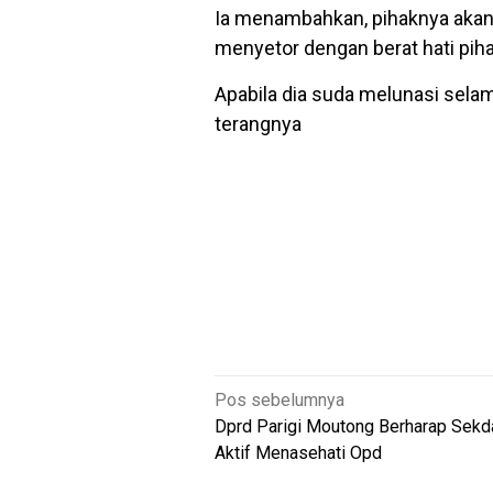
Ia menambahkan, pihaknya akan
menyetor dengan berat hati pi
Apabila dia suda melunasi selam
terangnya
Navigasi
Pos sebelumnya
pos
Dprd Parigi Moutong Berharap Sekd
Aktif Menasehati Opd