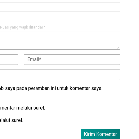
Ruas yang wajib ditandai
*
eb saya pada peramban ini untuk komentar saya
omentar melalui surel.
alui surel.