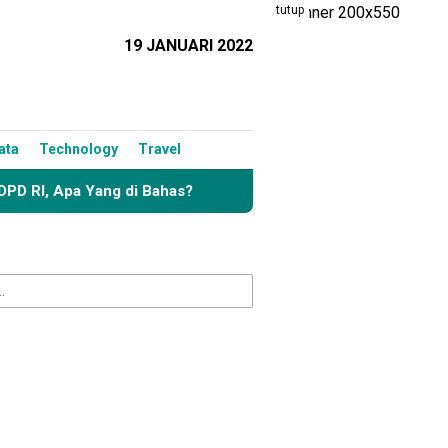
tutup
19 JANUARI 2022
ata
Technology
Travel
a Yang di Bahas?
Definitif, Alfres M. Tonggiroh Resm