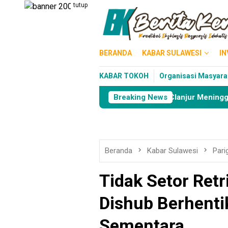
Loncat
tutup
ke
konten
BERANDA
KABAR SULAWESI
IN
KABAR TOKOH
Organisasi Masyara
erangin Angin
Murid PAUD di CIanjur Meninggal Sehari 
Breaking News
Beranda
Kabar Sulawesi
Pari
Tidak Setor Retr
Dishub Berhentik
Sementara