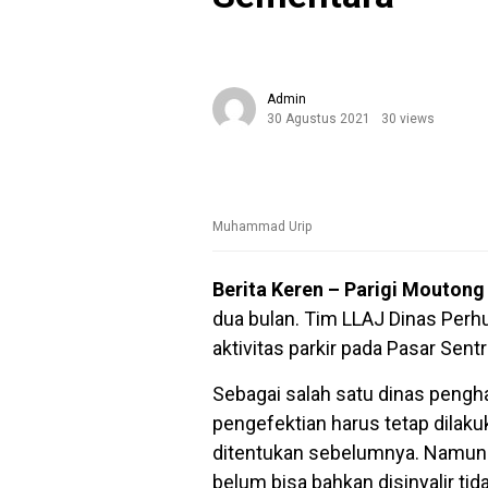
Admin
30 Agustus 2021
30 views
Muhammad Urip
Berita Keren – Parigi Mouton
dua bulan. Tim LLAJ Dinas Per
aktivitas parkir pada Pasar Sentr
Sebagai salah satu dinas pengh
pengefektian harus tetap dilaku
ditentukan sebelumnya. Namun sa
belum bisa bahkan disinyalir tid