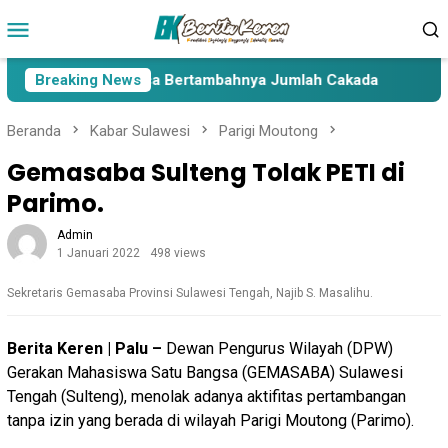
Loncat
Menu
ke
Mobile
konten
a Lima Paslon Pasca Bertambahnya Jumlah Cakada
Breaking News
Caka
Beranda
Kabar Sulawesi
Parigi Moutong
Gemasaba Sulteng Tolak PETI di
Parimo.
Admin
1 Januari 2022
498 views
Sekretaris Gemasaba Provinsi Sulawesi Tengah, Najib S. Masalihu.
Berita Keren | Palu –
Dewan Pengurus Wilayah (DPW)
Gerakan Mahasiswa Satu Bangsa (GEMASABA) Sulawesi
Tengah (Sulteng), menolak adanya aktifitas pertambangan
tanpa izin yang berada di wilayah Parigi Moutong (Parimo).