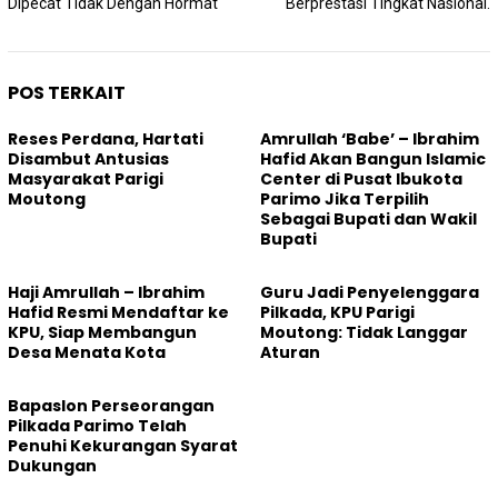
Dipecat Tidak Dengan Hormat
Berprestasi Tingkat Nasional.
POS TERKAIT
Reses Perdana, Hartati
Amrullah ‘Babe’ – Ibrahim
Disambut Antusias
Hafid Akan Bangun Islamic
Masyarakat Parigi
Center di Pusat Ibukota
Moutong
Parimo Jika Terpilih
Sebagai Bupati dan Wakil
Bupati
Haji Amrullah – Ibrahim
Guru Jadi Penyelenggara
Hafid Resmi Mendaftar ke
Pilkada, KPU Parigi
KPU, Siap Membangun
Moutong: Tidak Langgar
Desa Menata Kota
Aturan
Bapaslon Perseorangan
Pilkada Parimo Telah
Penuhi Kekurangan Syarat
Dukungan