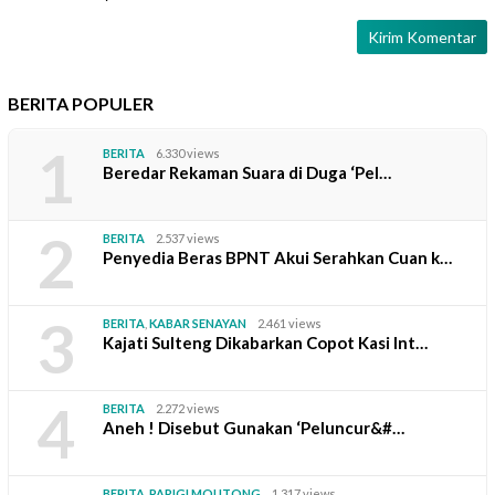
BERITA POPULER
1
BERITA
6.330 views
Beredar Rekaman Suara di Duga ‘Pel…
2
BERITA
2.537 views
Penyedia Beras BPNT Akui Serahkan Cuan k…
3
BERITA
,
KABAR SENAYAN
2.461 views
Kajati Sulteng Dikabarkan Copot Kasi Int…
4
BERITA
2.272 views
Aneh ! Disebut Gunakan ‘Peluncur&#…
BERITA
,
PARIGI MOUTONG
1.317 views