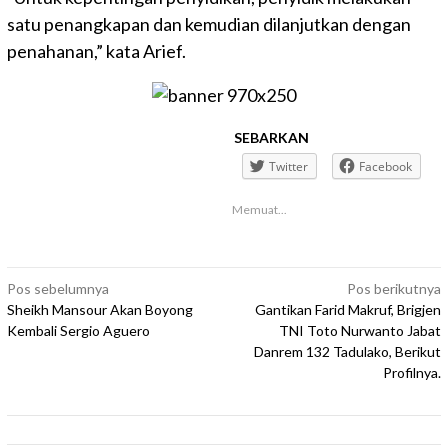
satu penangkapan dan kemudian dilanjutkan dengan
penahanan,” kata Arief.
SEBARKAN
Twitter
Facebook
Memuat...
Navigasi
Pos sebelumnya
Pos berikutnya
Sheikh Mansour Akan Boyong
Gantikan Farid Makruf, Brigjen
pos
Kembali Sergio Aguero
TNI Toto Nurwanto Jabat
Danrem 132 Tadulako, Berikut
Profilnya.