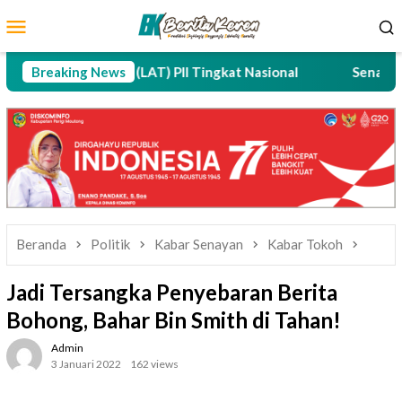
Loncat
Menu
ke
Mobile
konten
vance Training (LAT) PII Tingkat Nasional
Breaking News
Senator ART 
Beranda
Politik
Kabar Senayan
Kabar Tokoh
Jadi Tersangka Penyebaran Berita
Bohong, Bahar Bin Smith di Tahan!
Admin
3 Januari 2022
162 views