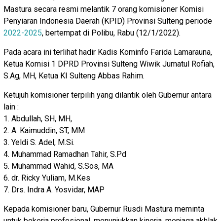
Mastura secara resmi melantik 7 orang komisioner Komisi
Penyiaran Indonesia Daerah (KPID) Provinsi Sulteng periode
2022-2025
, bertempat di Polibu, Rabu (12/1/2022).
Pada acara ini terlihat hadir Kadis Kominfo Farida Lamarauna,
Ketua Komisi 1 DPRD Provinsi Sulteng Wiwik Jumatul Rofiah,
S.Ag, MH, Ketua KI Sulteng Abbas Rahim.
Ketujuh komisioner terpilih yang dilantik oleh Gubernur antara
lain :
1. Abdullah, SH, MH,
2. A. Kaimuddin, ST, MM
3. Yeldi S. Adel, M.Si.
4. Muhammad Ramadhan Tahir, S.Pd
5. Muhammad Wahid, S.Sos, MA
6. dr. Ricky Yuliam, M.Kes
7. Drs. Indra A. Yosvidar, MAP
Kepada komisioner baru, Gubernur Rusdi Mastura meminta
untuk bekerja profesional, menunjukkan kinerja, menjaga akhlak