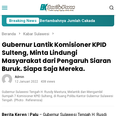
Loncat
Menu
ke
Mobile
konten
Lima Paslon Pasca Bertambahnya Jumlah Cakada
Breaking News
Cakad
Beranda
Kabar Sulawesi
Gubernur Lantik Komisioner KPID
Sulteng, Minta Lindungi
Masyarakat dari Pengaruh Siaran
Buruk. Siapa Saja Mereka.
Admin
12 Januari 2022
438 views
Gubernur Sulawesi Tengah H. Rusdy Mastura, Melantik dan Mengambil
Sumpah 7 Komisioner KPID Sulteng, di Ruang Polibu Kantor Gubernur Sulawesi
Tengah. (Photo : Referensia)
Berita Keren | Palu
– Gubernur Sulawesi Tengah H. Rusdi