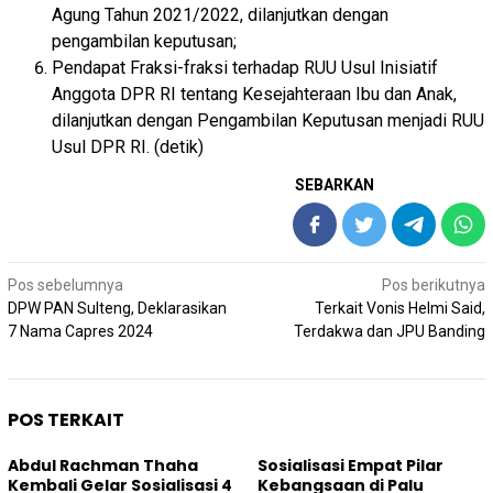
Agung Tahun 2021/2022, dilanjutkan dengan
pengambilan keputusan;
Pendapat Fraksi-fraksi terhadap RUU Usul Inisiatif
Anggota DPR RI tentang Kesejahteraan Ibu dan Anak,
dilanjutkan dengan Pengambilan Keputusan menjadi RUU
Usul DPR RI. (detik)
SEBARKAN
Navigasi
Pos sebelumnya
Pos berikutnya
pos
DPW PAN Sulteng, Deklarasikan
Terkait Vonis Helmi Said,
7 Nama Capres 2024
Terdakwa dan JPU Banding
POS TERKAIT
Abdul Rachman Thaha
Sosialisasi Empat Pilar
Kembali Gelar Sosialisasi 4
Kebangsaan di Palu