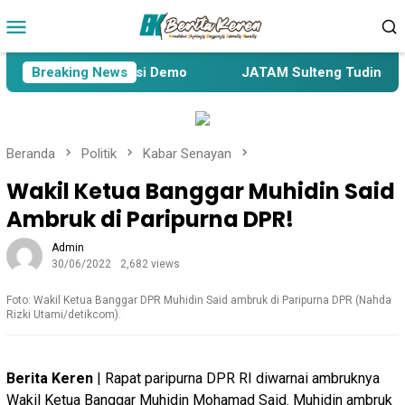
Loncat
Menu
ke
Mobile
konten
esa akan Gelar Aksi Demo
Breaking News
JATAM Sulteng Tuding Peneta
Beranda
Politik
Kabar Senayan
Wakil Ketua Banggar Muhidin Said
Ambruk di Paripurna DPR!
Admin
30/06/2022
2,682 views
Foto: Wakil Ketua Banggar DPR Muhidin Said ambruk di Paripurna DPR (Nahda
Rizki Utami/detikcom).
Berita Keren
| Rapat paripurna DPR RI diwarnai ambruknya
Wakil Ketua Banggar Muhidin Mohamad Said. Muhidin ambruk