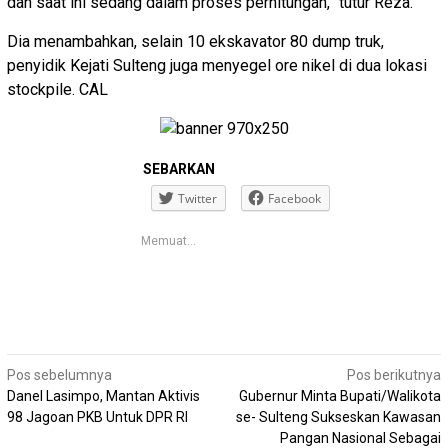
dan saat ini sedang dalam proses perhitungan,” tutur Reza.
Dia menambahkan, selain 10 ekskavator 80 dump truk,
penyidik Kejati Sulteng juga menyegel ore nikel di dua lokasi
stockpile. CAL
SEBARKAN
Twitter
Facebook
Memuat...
Navigasi
Pos sebelumnya
Pos berikutnya
pos
Danel Lasimpo, Mantan Aktivis
Gubernur Minta Bupati/Walikota
98 Jagoan PKB Untuk DPR RI
se- Sulteng Sukseskan Kawasan
Pangan Nasional Sebagai