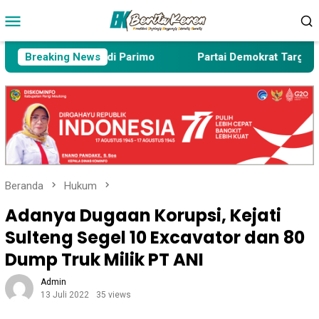
Loncat
Menu
ke
Mobile
konten
 Perkara Tipikor di Parimo
Breaking News
Partai Demokrat Target Mena
Beranda
Hukum
Adanya Dugaan Korupsi, Kejati
Sulteng Segel 10 Excavator dan 80
Dump Truk Milik PT ANI
Admin
13 Juli 2022
35 views