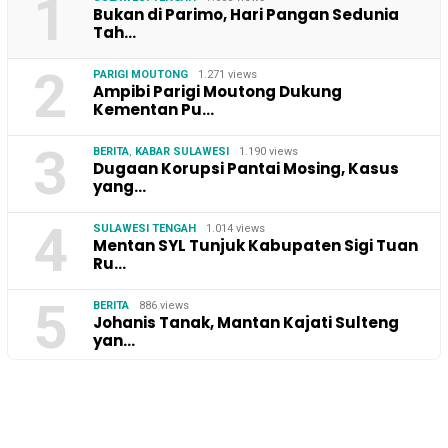
1
Bukan di Parimo, Hari Pangan Sedunia
Tah…
2
PARIGI MOUTONG
1.271 views
Ampibi Parigi Moutong Dukung
Kementan Pu…
3
BERITA
,
KABAR SULAWESI
1.190 views
Dugaan Korupsi Pantai Mosing, Kasus
yang…
4
SULAWESI TENGAH
1.014 views
Mentan SYL Tunjuk Kabupaten Sigi Tuan
Ru…
5
BERITA
886 views
Johanis Tanak, Mantan Kajati Sulteng
yan…