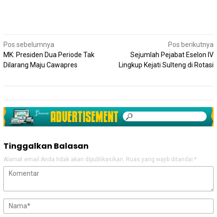
Navigasi
Pos sebelumnya
Pos berikutnya
pos
MK: Presiden Dua Periode Tak
Sejumlah Pejabat Eselon IV
Dilarang Maju Cawapres
Lingkup Kejati Sulteng di Rotasi
Tinggalkan Balasan
Alamat email Anda tidak akan dipublikasikan.
Ruas yang wajib ditandai
*