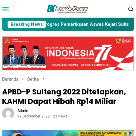
Loncat
Menu
ke
Mobile
konten
Apa Kabar Progres Pemeriksaan Aswas Kejati Sulteng terkai
Breaking News
Beranda
Berita
APBD-P Sulteng 2022 Ditetapkan,
KAHMI Dapat Hibah Rp14 Miliar
Admin
12 September 2022
23 views