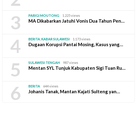
3
PARIGI MOUTONG
1.225 views
MA Dikabarkan Jatuhi Vonis Dua Tahun Pen…
4
BERITA
,
KABAR SULAWESI
1.173 views
Dugaan Korupsi Pantai Mosing, Kasus yang…
5
SULAWESI TENGAH
987 views
Mentan SYL Tunjuk Kabupaten Sigi Tuan Ru…
6
BERITA
644 views
Johanis Tanak, Mantan Kajati Sulteng yan…