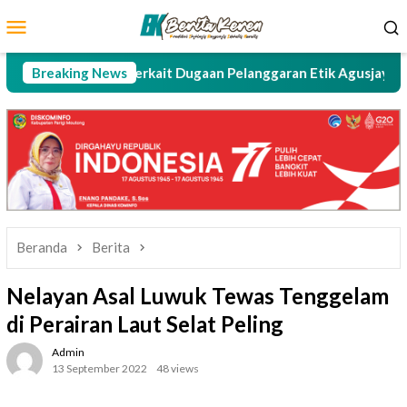
Loncat
Menu
ke
Mobile
konten
Kejati Sulteng terkait Dugaan Pelanggaran Etik Agusjayanto?
Breaking News
Beranda
Berita
Nelayan Asal Luwuk Tewas Tenggelam
di Perairan Laut Selat Peling
Admin
13 September 2022
48 views