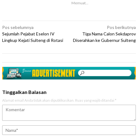
Memuat...
Navigasi
Pos sebelumnya
Pos berikutnya
Sejumlah Pejabat Eselon IV
Tiga Nama Calon Sekdaprov
pos
Lingkup Kejati Sulteng di Rotasi
Diserahkan ke Gubernur Sulteng
Tinggalkan Balasan
Alamat email Anda tidak akan dipublikasikan.
Ruas yang wajib ditandai
*