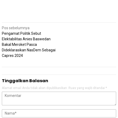
Navigasi
Pos sebelumnya
pos
Pengamat Politik Sebut
Elektabilitas Anies Baswedan
Bakal Meroket Pasca
Dideklarasikan NasDem Sebagai
Capres 2024
Tinggalkan Balasan
Alamat email Anda tidak akan dipublikasikan.
Ruas yang wajib ditandai
*