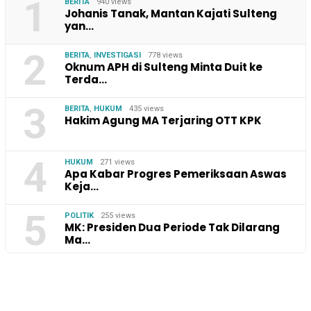
1
BERITA
940 views
Johanis Tanak, Mantan Kajati Sulteng
yan…
2
BERITA
,
INVESTIGASI
778 views
Oknum APH di Sulteng Minta Duit ke
Terda…
3
BERITA
,
HUKUM
435 views
Hakim Agung MA Terjaring OTT KPK
4
HUKUM
271 views
Apa Kabar Progres Pemeriksaan Aswas
Keja…
5
POLITIK
255 views
MK: Presiden Dua Periode Tak Dilarang
Ma…