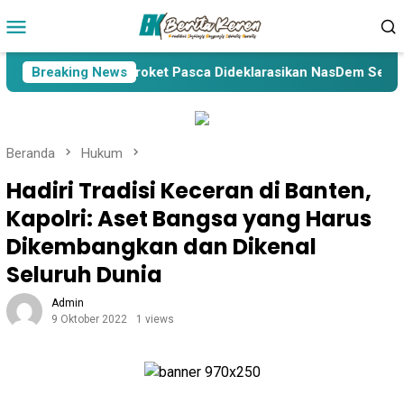
Loncat
Menu
ke
Mobile
konten
aswedan Bakal Meroket Pasca Dideklarasikan NasDem Sebagai C
Breaking News
Beranda
Hukum
Hadiri Tradisi Keceran di Banten,
Kapolri: Aset Bangsa yang Harus
Dikembangkan dan Dikenal
Seluruh Dunia
Admin
9 Oktober 2022
1 views