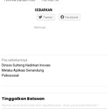
Festival Danau Poso
Fun Run 5K
SEBARKAN
Twitter
Facebook
Memuat...
Navigasi
Pos sebelumnya
pos
Dinsos Sulteng Hadirkan Inovasi
Melalui Aplikasi Senandung
Psikososial
Tinggalkan Balasan
Alamat email Anda tidak akan dipublikasikan.
Ruas yang wajib ditandai
*