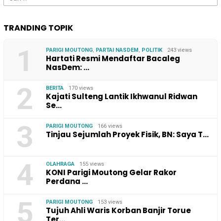
untuk:
TRANDING TOPIK
1
PARIGI MOUTONG
,
PARTAI NASDEM
,
POLITIK
243 views
Hartati Resmi Mendaftar Bacaleg
NasDem: …
2
BERITA
170 views
Kajati Sulteng Lantik Ikhwanul Ridwan
Se…
3
PARIGI MOUTONG
166 views
Tinjau Sejumlah Proyek Fisik, BN: Saya T…
4
OLAHRAGA
155 views
KONI Parigi Moutong Gelar Rakor
Perdana …
5
PARIGI MOUTONG
153 views
Tujuh Ahli Waris Korban Banjir Torue
Ter…