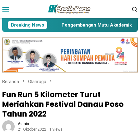
Loncat
Menu
ke
Mobile
konten
ung Psikososial
Breaking News
Pengembangan Mutu Akademik, UIN Palu
Beranda
Olahraga
Fun Run 5 Kilometer Turut
Meriahkan Festival Danau Poso
Tahun 2022
Admin
21 Oktober 2022
1 views