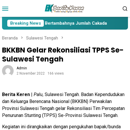
Loncat
Menu
ke
Mobile
konten
 Lima Paslon Pasca Bertambahnya Jumlah Cakada
Breaking News
Cakad
Beranda
Sulawesi Tengah
BKKBN Gelar Rekonsiliasi TPPS Se-
Sulawesi Tengah
Admin
2 November 2022
166 views
Berita Keren
|
Palu,
Sulawesi Tengah. Badan Kependudukan
dan Keluarga Berencana Nasional (BKKBN) Perwakilan
Provinsi Sulawesi Tengah gelar Rekonsiliasi Tim Percepatan
Penurunan Stunting (TPPS) Se-Provinsi Sulawesi Tengah.
Kegiatan ini dirangkaikan dengan pengukuhan bapak/bunda