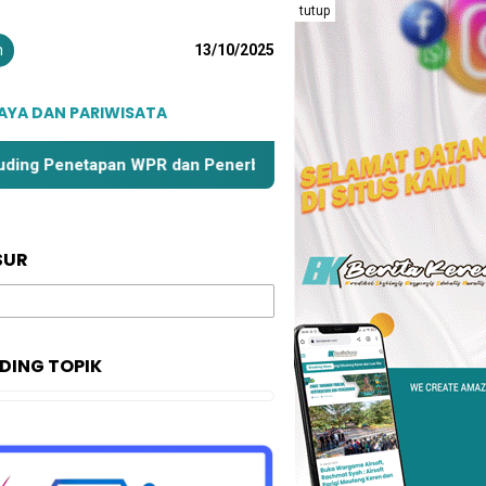
tutup
n
13/10/2025
AYA DAN PARIWISATA
an WPR dan Penerbitan IPR di Parigi Moutong Terkesan Dipak
SUR
DING TOPIK