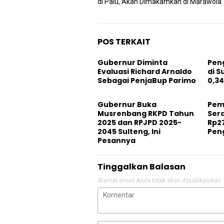
di Palu, Akan Dimakamkan di Marawola
POS TERKAIT
Gubernur Diminta
Pen
Evaluasi Richard Arnaldo
di S
Sebagai PenjaBup Parimo
0,34
Gubernur Buka
Pem
Musrenbang RKPD Tahun
Ser
2025 dan RPJPD 2025-
Rp27
2045 Sulteng, Ini
Pen
Pesannya
Tinggalkan Balasan
Alamat email Anda tidak akan dipublikasikan.