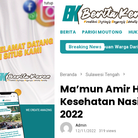
Loncat
tutup
ke
konten
BERITA
PARIGI MOUTONG
HU
iaran Aktivitas PETI di Taopa, Ribuan Warga Dari Delapan De
Breaking News
Beranda
Sulawesi Tengah
Ma’mun Amir Ha
Kesehatan Nas
2022
Admin
12/11/2022
319 views