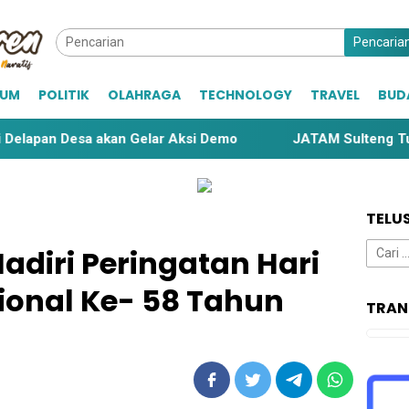
Pencaria
KUM
POLITIK
OLAHRAGA
TECHNOLOGY
TRAVEL
BUD
sa akan Gelar Aksi Demo
JATAM Sulteng Tuding Penetap
TELU
Cari
diri Peringatan Hari
untuk:
ional Ke- 58 Tahun
TRAN