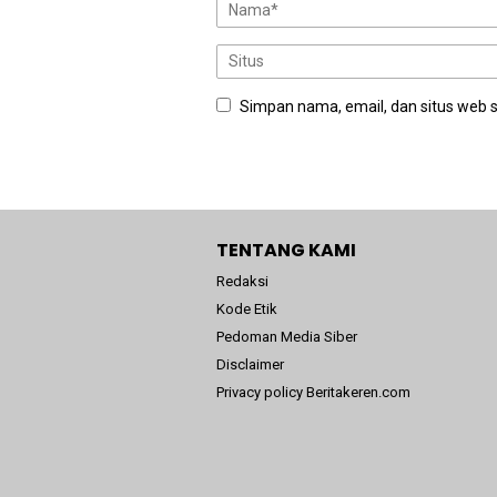
Simpan nama, email, dan situs web 
TENTANG KAMI
Redaksi
Kode Etik
Pedoman Media Siber
Disclaimer
Privacy policy Beritakeren.com