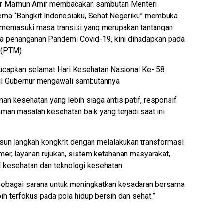
nur Ma’mun Amir membacakan sambutan Menteri
ema “Bangkit Indonesiaku, Sehat Negeriku” membuka
 memasuki masa transisi yang merupakan tantangan
da penanganan Pandemi Covid-19, kini dihadapkan pada
 (PTM).
ucapkan selamat Hari Kesehatan Nasional Ke- 58
kil Gubernur mengawali sambutannya
an kesehatan yang lebih siaga antisipatif, responsif
an masalah kesehatan baik yang terjadi saat ini
un langkah kongkrit dengan melalakukan transformasi
mer, layanan rujukan, sistem ketahanan masyarakat,
kesehatan dan teknologi kesehatan.
ni sebagai sarana untuk meningkatkan kesadaran bersama
h terfokus pada pola hidup bersih dan sehat.”