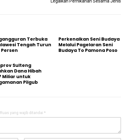
Legalkan Pernikahan Sesama Jenis
gangguran Terbuka
Perkenalkan Seni Budaya
ulawesi Tengah Turun
Melalui Pagelaran Seni
 Persen
Budaya To Pamona Poso
prov Sulteng
ahkan Dana Hibah
 Miliar untuk
gamanan Pilgub
Ruas yang wajib ditandai
*