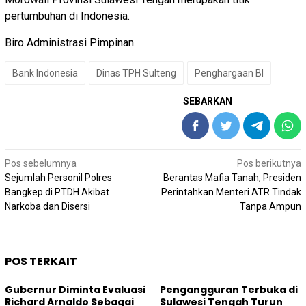
pertumbuhan di Indonesia.
Biro Administrasi Pimpinan.
Bank Indonesia
Dinas TPH Sulteng
Penghargaan BI
SEBARKAN
Navigasi
Pos sebelumnya
Pos berikutnya
pos
Sejumlah Personil Polres
Berantas Mafia Tanah, Presiden
Bangkep di PTDH Akibat
Perintahkan Menteri ATR Tindak
Narkoba dan Disersi
Tanpa Ampun
POS TERKAIT
Gubernur Diminta Evaluasi
Pengangguran Terbuka di
Richard Arnaldo Sebagai
Sulawesi Tengah Turun