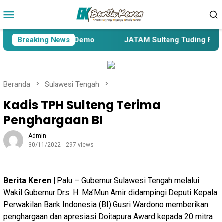
Loncat
Menu
ke
Mobile
konten
 akan Gelar Aksi Demo
Breaking News
JATAM Sulteng Tuding Penetapan
Beranda
Sulawesi Tengah
Kadis TPH Sulteng Terima
Penghargaan BI
Admin
30/11/2022
297 views
Berita Keren |
Palu – Gubernur Sulawesi Tengah melalui
Wakil Gubernur Drs. H. Ma’Mun Amir didampingi Deputi Kepala
Perwakilan Bank Indonesia (BI) Gusri Wardono memberikan
penghargaan dan apresiasi Doitapura Award kepada 20 mitra