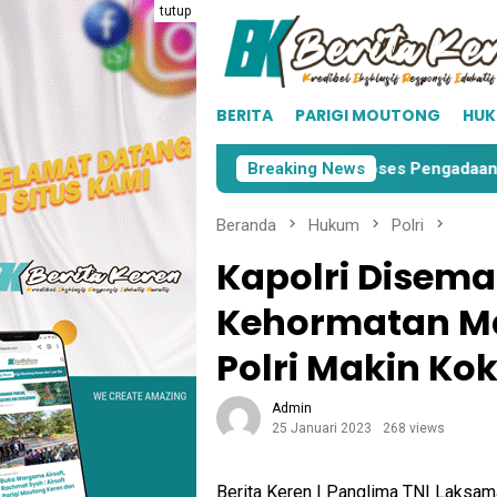
Loncat
tutup
ke
konten
BERITA
PARIGI MOUTONG
HU
 Moutong
KPU Parimo Mulai Proses Pengadaan Surat Su
Breaking News
Beranda
Hukum
Polri
Kapolri Disem
Kehormatan Mar
Polri Makin Ko
Admin
25 Januari 2023
268 views
Berita Keren | Panglima TNI Laksa