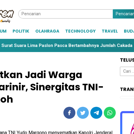
Pencaria
KUM
POLITIK
OLAHRAGA
TECHNOLOGY
TRAVEL
BUD
ara Lima Paslon Pasca Bertambahnya Jumlah Cakada
C
TELU
Cari
atkan Jadi Warga
untuk:
inir, Sinergitas TNI-
TRAN
koh
mana TNI Yudo Margono menyematkan Kapolri Jenderal