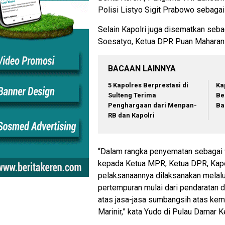
Polisi Listyo Sigit Prabowo sebagai
Selain Kapolri juga disematkan se
Soesatyo, Ketua DPR Puan Maharani 
BACAAN LAINNYA
5 Kapolres Berprestasi di
Ka
Sulteng Terima
Be
Penghargaan dari Menpan-
Ba
RB dan Kapolri
“Dalam rangka penyematan sebagai 
kepada Ketua MPR, Ketua DPR, Kapol
pelaksanaannya dilaksanakan melalu
pertempuran mulai dari pendaratan di
atas jasa-jasa sumbangsih atas ke
Marinir,” kata Yudo di Pulau Damar K