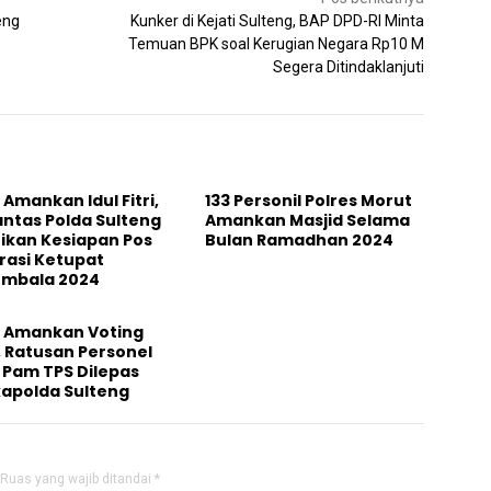
eng
Kunker di Kejati Sulteng, BAP DPD-RI Minta
Temuan BPK soal Kerugian Negara Rp10 M
Segera Ditindaklanjuti
 Amankan Idul Fitri,
133 Personil Polres Morut
antas Polda Sulteng
Amankan Masjid Selama
ikan Kesiapan Pos
Bulan Ramadhan 2024
rasi Ketupat
ombala 2024
p Amankan Voting
 Ratusan Personel
 Pam TPS Dilepas
apolda Sulteng
Ruas yang wajib ditandai
*