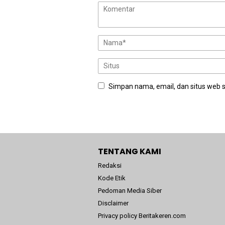
Simpan nama, email, dan situs web 
TENTANG KAMI
Redaksi
Kode Etik
Pedoman Media Siber
Disclaimer
Privacy policy Beritakeren.com