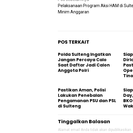
Navigasi
pos
Pelaksanaan Program Aksi HAM di Sult
Minim Anggaran
POS TERKAIT
Polda Sulteng Ingatkan
Siap
Jangan Percaya Calo
Dirl
Saat Daftar Jadi Calon
Past
Anggota Polri
Ope
Tin
Pastikan Aman, Polisi
Sia
Lakukan Penebalan
Day,
Pengamanan PSU dan PSL
BKO
di Sulteng
Wak
Tinggalkan Balasan
Alamat email Anda tidak akan dipublikasikan.