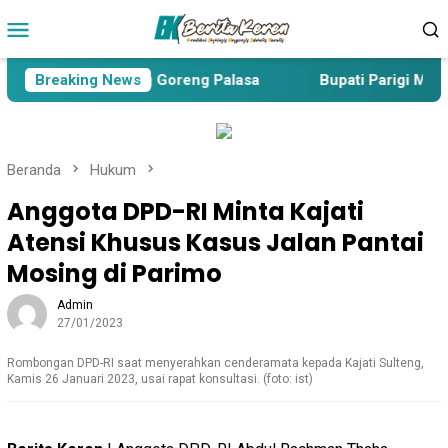
Loncat
Menu
ke
Mobile
konten
erasi dan Bawang Goreng Palasa
Breaking News
Bupati Parigi Moutong
Beranda
Hukum
Anggota DPD-RI Minta Kajati
Atensi Khusus Kasus Jalan Pantai
Mosing di Parimo
Admin
27/01/2023
Rombongan DPD-RI saat menyerahkan cenderamata kepada Kajati Sulteng,
Kamis 26 Januari 2023, usai rapat konsultasi. (foto: ist)