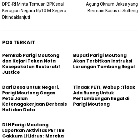
pos
DPD-RI Minta Temuan BPK soal
Agung Oknum Jaksa yang
Kerugian Negara Rp10 M Segera
Bermain Kasus di Sulteng
Ditindaklanjuti
POS TERKAIT
Pemkab Parigi Moutong
Bupati Parigi Moutong
dan Kejari Teken Nota
Akan Terbitkan Instruksi
Kesepakatan Restoratif
Larangan Tambang Ilegal
Justice
Dari Desa untuk Negeri,
Tindak PETI, Wabup :Tidak
Parigi Moutong Gagas
Ada Ruang Untuk
Peta Jalan
Pertambangan Ilegal di
Ketenagakerjaan Berbasis
Parigi Moutong
Hati dan Data
DLH Parigi Moutong
Laporkan Aktivitas PETI ke
Gakkum LH.Idrus : Mereka