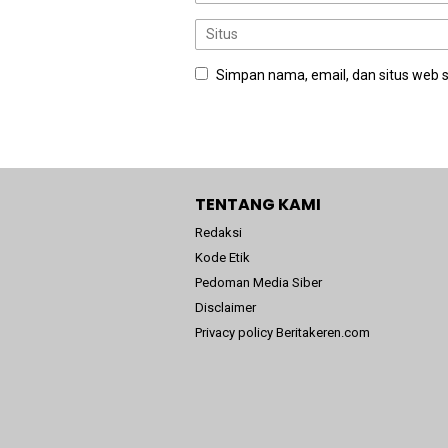
Simpan nama, email, dan situs web 
TENTANG KAMI
Redaksi
Kode Etik
Pedoman Media Siber
Disclaimer
Privacy policy Beritakeren.com