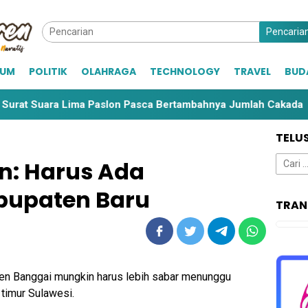
Pencaria
KUM
POLITIK
OLAHRAGA
TECHNOLOGY
TRAVEL
BUD
ara Lima Paslon Pasca Bertambahnya Jumlah Cakada
C
TELU
Cari
n: Harus Ada
untuk:
bupaten Baru
TRAN
en Banggai mungkin harus lebih sabar menunggu
 timur Sulawesi.