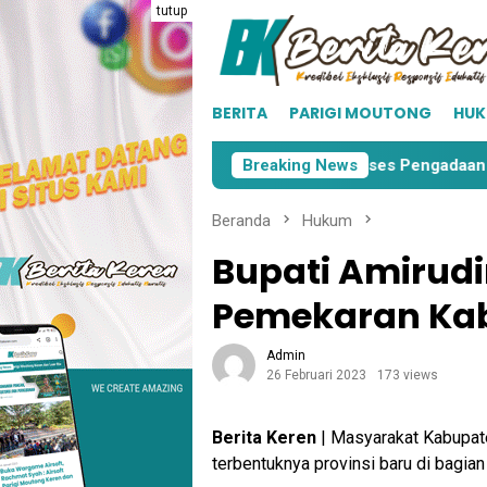
Loncat
tutup
ke
konten
BERITA
PARIGI MOUTONG
HU
 Moutong
KPU Parimo Mulai Proses Pengadaan Surat Su
Breaking News
Beranda
Hukum
Bupati Amirudi
Pemekaran Ka
Admin
26 Februari 2023
173 views
Berita Keren
| Masyarakat Kabupat
terbentuknya provinsi baru di bagian