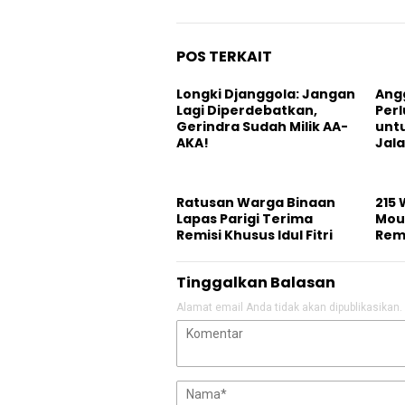
POS TERKAIT
Longki Djanggola: Jangan
Ang
Lagi Diperdebatkan,
Per
Gerindra Sudah Milik AA-
untu
AKA!
Jala
Ratusan Warga Binaan
215 
Lapas Parigi Terima
Mou
Remisi Khusus Idul Fitri
Rem
Tinggalkan Balasan
Alamat email Anda tidak akan dipublikasikan.