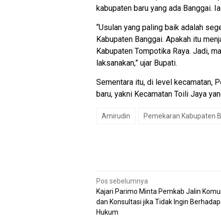
kabupaten baru yang ada Banggai. Ia
“Usulan yang paling baik adalah seg
Kabupaten Banggai. Apakah itu menja
Kabupaten Tompotika Raya. Jadi, mau
laksanakan,” ujar Bupati.
Sementara itu, di level kecamatan
baru, yakni Kecamatan Toili Jaya yan
Amirudin
Pemekaran Kabupaten B
Navigasi
Pos sebelumnya
pos
Kajari Parimo Minta Pemkab Jalin Komu
dan Konsultasi jika Tidak Ingin Berhada
Hukum