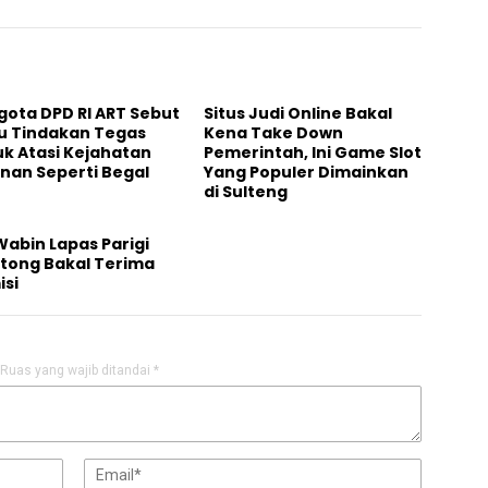
gota DPD RI ART Sebut
Situs Judi Online Bakal
lu Tindakan Tegas
Kena Take Down
k Atasi Kejahatan
Pemerintah, Ini Game Slot
nan Seperti Begal
Yang Populer Dimainkan
di Sulteng
Wabin Lapas Parigi
tong Bakal Terima
isi
Ruas yang wajib ditandai
*