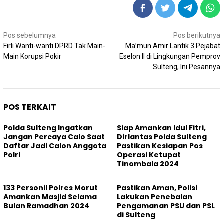
Navigasi
Pos sebelumnya
Pos berikutnya
pos
Firli Wanti-wanti DPRD Tak Main-
Ma’mun Amir Lantik 3 Pejabat
Main Korupsi Pokir
Eselon II di Lingkungan Pemprov
Sulteng, Ini Pesannya
POS TERKAIT
Polda Sulteng Ingatkan
Siap Amankan Idul Fitri,
Jangan Percaya Calo Saat
Dirlantas Polda Sulteng
Daftar Jadi Calon Anggota
Pastikan Kesiapan Pos
Polri
Operasi Ketupat
Tinombala 2024
133 Personil Polres Morut
Pastikan Aman, Polisi
Amankan Masjid Selama
Lakukan Penebalan
Bulan Ramadhan 2024
Pengamanan PSU dan PSL
di Sulteng