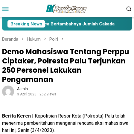
Loncat
Menu
ke
Mobile
konten
a Lima Paslon Pasca Bertambahnya Jumlah Cakada
Breaking News
Cak
Beranda
Hukum
Polri
Demo Mahasiswa Tentang Perppu
Ciptaker, Polresta Palu Terjunkan
250 Personel Lakukan
Pengamanan
Admin
3 April 2023
252 views
Berita Keren
| Kepolisian Resor Kota (Polresta) Palu telah
menerima pemberitahuan mengenai rencana aksi mahasiswa
hari ini, Senin (3/4/2023).