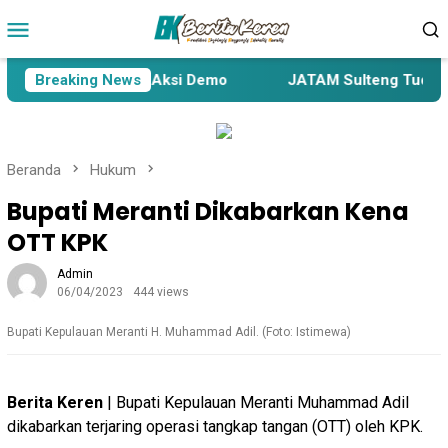
Loncat
Menu
ke
Mobile
konten
n Desa akan Gelar Aksi Demo
Breaking News
JATAM Sulteng Tuding Pen
Beranda
Hukum
Bupati Meranti Dikabarkan Kena
OTT KPK
Admin
06/04/2023
444 views
Bupati Kepulauan Meranti H. Muhammad Adil. (Foto: Istimewa)
Berita Keren
| Bupati Kepulauan Meranti Muhammad Adil
dikabarkan terjaring operasi tangkap tangan (OTT) oleh KPK.