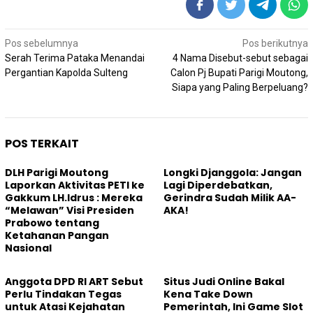
Navigasi
Pos sebelumnya
Pos berikutnya
pos
Serah Terima Pataka Menandai
4 Nama Disebut-sebut sebagai
Pergantian Kapolda Sulteng
Calon Pj Bupati Parigi Moutong,
Siapa yang Paling Berpeluang?
POS TERKAIT
DLH Parigi Moutong
Longki Djanggola: Jangan
Laporkan Aktivitas PETI ke
Lagi Diperdebatkan,
Gakkum LH.Idrus : Mereka
Gerindra Sudah Milik AA-
“Melawan” Visi Presiden
AKA!
Prabowo tentang
Ketahanan Pangan
Nasional
Anggota DPD RI ART Sebut
Situs Judi Online Bakal
Perlu Tindakan Tegas
Kena Take Down
untuk Atasi Kejahatan
Pemerintah, Ini Game Slot