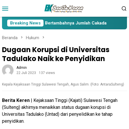
Loncat
Menu
ke
Mobile
konten
 Lima Paslon Pasca Bertambahnya Jumlah Cakada
Breaking News
Caka
Beranda
Hukum
Dugaan Korupsi di Universitas
Tadulako Naik ke Penyidikan
Admin
22 Juli 2023
137 views
Kepala Kejaksaan Tinggi Sulawesi Tengah, Agus Salim. (Foto: AntaraSulteng)
Berita Keren
| Kejaksaan Tinggi (Kajati) Sulawesi Tengah
(Sulteng) akhirnya menaikkan status dugaan korupsi di
Universitas Tadulako (Untad) dari penyelidikan ke tahap
penyidikan.