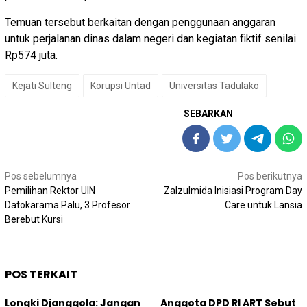
Temuan tersebut berkaitan dengan penggunaan anggaran
untuk perjalanan dinas dalam negeri dan kegiatan fiktif senilai
Rp574 juta.
Kejati Sulteng
Korupsi Untad
Universitas Tadulako
SEBARKAN
Navigasi
Pos sebelumnya
Pos berikutnya
pos
Pemilihan Rektor UIN
Zalzulmida Inisiasi Program Day
Datokarama Palu, 3 Profesor
Care untuk Lansia
Berebut Kursi
POS TERKAIT
Longki Djanggola: Jangan
Anggota DPD RI ART Sebut