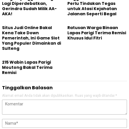
Lagi Diperdebatkan,
Perlu Tindakan Tegas
Gerindra Sudah Milik AA-
untuk Atasi Kejahatan
AKA!
Jalanan Seperti Begal
Situs Judi Online Bakal
Ratusan Warga Binaan
Kena Take Down
Lapas Parigi Terima Remisi
Pemerintah, Ini Game Slot
Khusus Idul Fitri
Yang Populer Dimainkan di
Sulteng
215 Wabin Lapas Parigi
Moutong Bakal Terima
Remisi
Tinggalkan Balasan
Alamat email Anda tidak akan dipublikasikan.
Ruas yang wajib ditandai
*