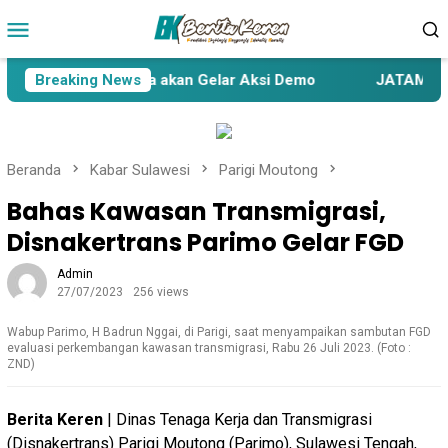
Loncat
Menu
ke
Mobile
konten
 Dari Delapan Desa akan Gelar Aksi Demo
Breaking News
JATAM Sulten
Beranda
Kabar Sulawesi
Parigi Moutong
Bahas Kawasan Transmigrasi,
Disnakertrans Parimo Gelar FGD
Admin
27/07/2023
256 views
Wabup Parimo, H Badrun Nggai, di Parigi, saat menyampaikan sambutan FGD
evaluasi perkembangan kawasan transmigrasi, Rabu 26 Juli 2023. (Foto :
ZND)
Berita Keren
| Dinas Tenaga Kerja dan Transmigrasi
(Disnakertrans) Parigi Moutong (Parimo), Sulawesi Tengah,