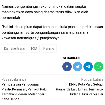
Namun, pengembangan ekonomi lokal dalam rangka
meningkatkan daya saing daerah terus dilakukan oleh
pemerintah.
“Hal ini, diharapkan dapat tersusun skala prioritas pelaksanaan
pembangunan serta pengembangan sarana prasarana
kawasan transmigrasi,” pungkasnya.
Disnakertrans
FGD
Parimo
SEBARKAN
Navigasi
Pos sebelumnya
Pos berikutnya
pos
Pembatasan Penggunaan
DPRD Kota Palu Setujui
Plastik Kemasan, Pemkot Palu
Ranperda Lalu Lintas, Termasuk
Terbitkan Edaran: Melanggar
Pidana Juru Parkir Liar
Kena Denda