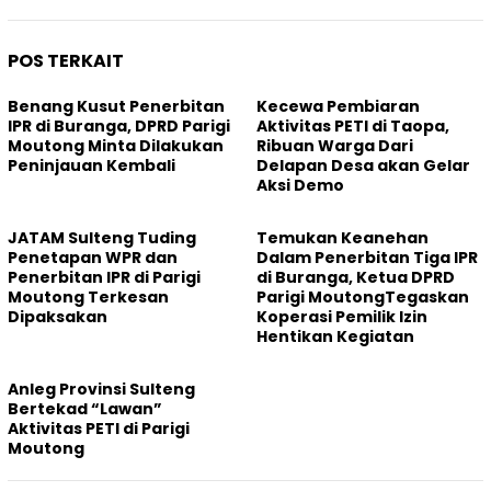
POS TERKAIT
Benang Kusut Penerbitan
Kecewa Pembiaran
IPR di Buranga, DPRD Parigi
Aktivitas PETI di Taopa,
Moutong Minta Dilakukan
Ribuan Warga Dari
Peninjauan Kembali
Delapan Desa akan Gelar
Aksi Demo
JATAM Sulteng Tuding
Temukan Keanehan
Penetapan WPR dan
Dalam Penerbitan Tiga IPR
Penerbitan IPR di Parigi
di Buranga, Ketua DPRD
Moutong Terkesan
Parigi MoutongTegaskan
Dipaksakan
Koperasi Pemilik Izin
Hentikan Kegiatan
Anleg Provinsi Sulteng
Bertekad “Lawan”
Aktivitas PETI di Parigi
Moutong