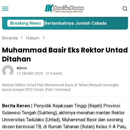
Loncat
Menu
ke
Mobile
konten
ima Paslon Pasca Bertambahnya Jumlah Cakada
Breaking News
Cakada
Beranda
Hukum
Muhammad Basir Eks Rektor Untad
Ditahan
Admin
12 Oktober 2023
214 views
Mantan Rektor Untad Palu Muhammad Basir di Tahan Menjadi tersangka
kasus korupsi IPCC Untad. (Foto: Istimewa)
Berita Keren
| Penyidik Kejaksaan Tinggi (Kejati) Provinsi
Sulawesi Tengah (Sukteng), akhirnya menahan mantan Rektor
Universitas Tadulako (Untad), Muhammad Basir dan seorang
dosen berinisial TB, di Rumah Tahanan (Rutan) Kelas II A Palu,