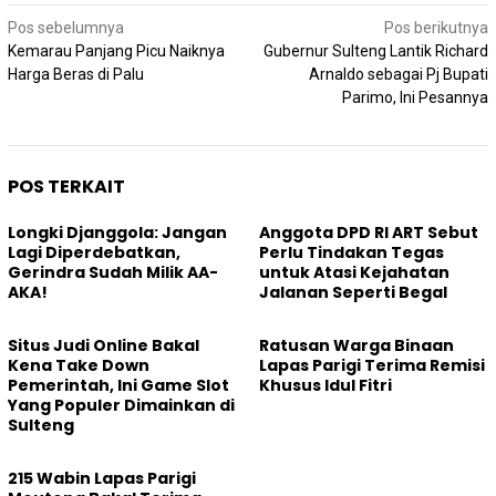
Navigasi
Pos sebelumnya
Pos berikutnya
pos
Kemarau Panjang Picu Naiknya
Gubernur Sulteng Lantik Richard
Harga Beras di Palu
Arnaldo sebagai Pj Bupati
Parimo, Ini Pesannya
POS TERKAIT
Longki Djanggola: Jangan
Anggota DPD RI ART Sebut
Lagi Diperdebatkan,
Perlu Tindakan Tegas
Gerindra Sudah Milik AA-
untuk Atasi Kejahatan
AKA!
Jalanan Seperti Begal
Situs Judi Online Bakal
Ratusan Warga Binaan
Kena Take Down
Lapas Parigi Terima Remisi
Pemerintah, Ini Game Slot
Khusus Idul Fitri
Yang Populer Dimainkan di
Sulteng
215 Wabin Lapas Parigi