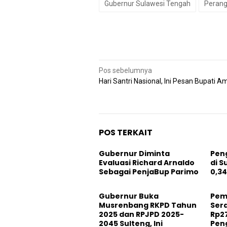
Gubernur Sulawesi Tengah
Perang
Navigasi
Pos sebelumnya
pos
Hari Santri Nasional, Ini Pesan Bupati A
POS TERKAIT
Gubernur Diminta
Pen
Evaluasi Richard Arnaldo
di S
Sebagai PenjaBup Parimo
0,34
Gubernur Buka
Pem
Musrenbang RKPD Tahun
Ser
2025 dan RPJPD 2025-
Rp27
2045 Sulteng, Ini
Pen