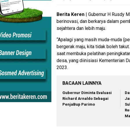
Berita Keren
| Gubernur H Rusdy M
berinovasi, dan berkarya dalam pem
sejahtera dan lebih maju.
“Apalagi yang masih muda-muda (per
bergerak maju, kita tidak boleh taku
saat membuka pelatihan peningkata
desa, yang diinisiasi Kementerian D
2023.
BACAAN LAINNYA
Gubernur Diminta Evaluasi
Da
Richard Arnaldo Sebagai
Ja
PenjaBup Parimo
Su
Re
Ma