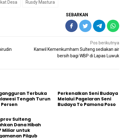
kat Desa
Rusdy Mastura
SEBARKAN
Pos berikutnya
mirudin
Kanwil Kemenkumham Sulteng sediakan air
bersih bagi WBP di Lapas Luwuk
gangguran Terbuka
Perkenalkan Seni Budaya
ulawesi Tengah Turun
Melalui Pagelaran Seni
 Persen
Budaya To Pamona Poso
prov Sulteng
ahkan Dana Hibah
 Miliar untuk
gamanan Pilgub