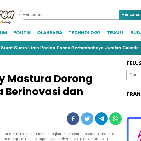
Pencaria
KUM
POLITIK
OLAHRAGA
TECHNOLOGY
TRAVEL
BUD
uara Lima Paslon Pasca Bertambahnya Jumlah Cakada
C
TELU
Cari
y Mastura Dorong
untuk:
 Berinovasi dan
TRAN
 saat membuka pelatihan peningkatan kapasitas aparat pemerintah
emendagri, di Palu, Minggu, 22 Oktober 2023. (Foto: istimewa)