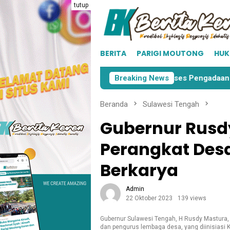
Loncat
tutup
ke
konten
BERITA
PARIGI MOUTONG
HU
i Moutong
KPU Parimo Mulai Proses Pengadaan Surat S
Breaking News
Beranda
Sulawesi Tengah
Gubernur Rusd
Perangkat Desa
Berkarya
Admin
22 Oktober 2023
139 views
Gubernur Sulawesi Tengah, H Rusdy Mastura,
dan pengurus lembaga desa, yang diinisiasi K