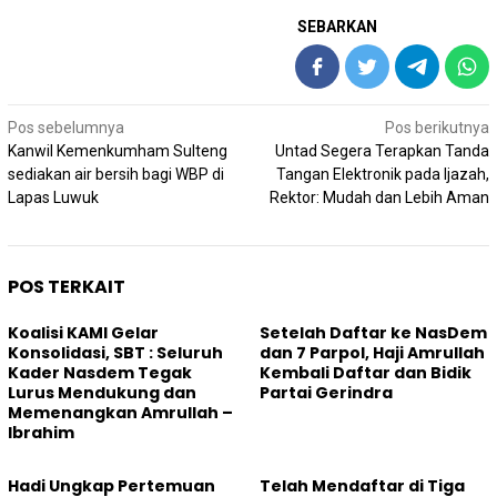
SEBARKAN
Navigasi
Pos sebelumnya
Pos berikutnya
pos
Kanwil Kemenkumham Sulteng
Untad Segera Terapkan Tanda
sediakan air bersih bagi WBP di
Tangan Elektronik pada Ijazah,
Lapas Luwuk
Rektor: Mudah dan Lebih Aman
POS TERKAIT
Koalisi KAMI Gelar
Setelah Daftar ke NasDem
Konsolidasi, SBT : Seluruh
dan 7 Parpol, Haji Amrullah
Kader Nasdem Tegak
Kembali Daftar dan Bidik
Lurus Mendukung dan
Partai Gerindra
Memenangkan Amrullah –
Ibrahim
Hadi Ungkap Pertemuan
Telah Mendaftar di Tiga