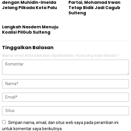
dengan Muhidin-Imelda
Partai, Mohamad Irwan
Jelang Pilkada Kota Palu
Tetap Bidik Jadi Cagub
Sulteng
Langkah Nasdem Menuju
Koalisi PilGub Sulteng
Tinggalkan Balasan
Alamat email Anda tidak akan dipublikasikan.
Ruas yang wajib ditandai
*
Simpan nama, email, dan situs web saya pada peramban ini
untuk komentar saya berikutnya.