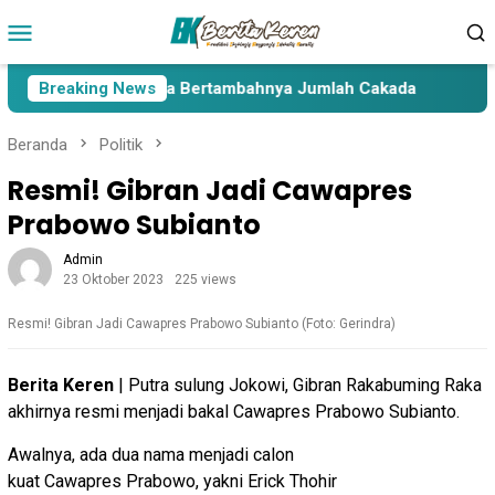
Loncat
Menu
ke
Mobile
konten
a Lima Paslon Pasca Bertambahnya Jumlah Cakada
Breaking News
Caka
Beranda
Politik
Resmi! Gibran Jadi Cawapres
Prabowo Subianto
Admin
23 Oktober 2023
225 views
Resmi! Gibran Jadi Cawapres Prabowo Subianto (Foto: Gerindra)
Berita Keren
| Putra sulung Jokowi, Gibran Rakabuming Raka
akhirnya resmi menjadi bakal Cawapres Prabowo Subianto.
Awalnya, ada dua nama menjadi calon
kuat Cawapres Prabowo, yakni Erick Thohir