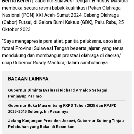
Berita Keren
| Gubernur Sulawesi Tengah, H Rusdy Mastura
membuka secara resmi babak kualifikasi Pekan Olahraga
Nasional (PON) XXI Aceh-Sumut 2024, Cabang Olahraga
(Cabor) Futsal, di Gelora Bumi Kaktus (GBK), Palu, Rabu, 25
Oktober 2023.
“Saya mengapresia para atlet, panitia pelaksana, asosiasi
futsal Provinsi Sulawesi Tengah beserta jajaran yang terus
mendukung dan membangun prestasi olahraga di daerah,”
ucap Gubernur Rusdy Mastura, dalam sambutannya.
BACAAN LAINNYA
Gubernur Diminta Evaluasi Richard Arnaldo Sebagai
PenjaBup Parimo
Gubernur Buka Musrenbang RKPD Tahun 2025 dan RPJPD
2025-2045 Sulteng, Ini Pesannya
Jelang Kunjungan Presiden Jokowi, Gubernur Sulteng Tinjau
Pelabuhan yang Bakal di Resmikan