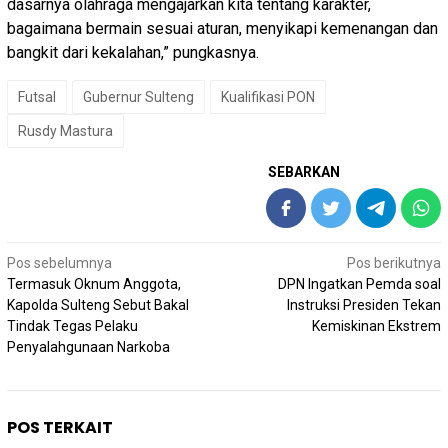
dasarnya olahraga mengajarkan kita tentang karakter,
bagaimana bermain sesuai aturan, menyikapi kemenangan dan
bangkit dari kekalahan,” pungkasnya.
Futsal
Gubernur Sulteng
Kualifikasi PON
Rusdy Mastura
SEBARKAN
Navigasi
Pos sebelumnya
Pos berikutnya
pos
Termasuk Oknum Anggota,
DPN Ingatkan Pemda soal
Kapolda Sulteng Sebut Bakal
Instruksi Presiden Tekan
Tindak Tegas Pelaku
Kemiskinan Ekstrem
Penyalahgunaan Narkoba
POS TERKAIT