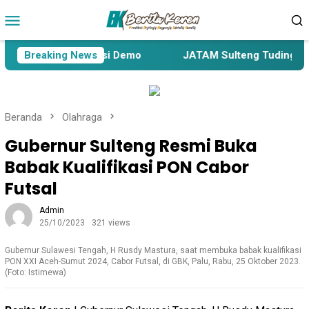
Loncat
Menu
ke
Mobile
konten
esa akan Gelar Aksi Demo
Breaking News
JATAM Sulteng Tuding Peneta
Beranda
Olahraga
Gubernur Sulteng Resmi Buka
Babak Kualifikasi PON Cabor
Futsal
Admin
25/10/2023
321 views
Gubernur Sulawesi Tengah, H Rusdy Mastura, saat membuka babak kualifikasi
PON XXI Aceh-Sumut 2024, Cabor Futsal, di GBK, Palu, Rabu, 25 Oktober 2023.
(Foto: Istimewa)