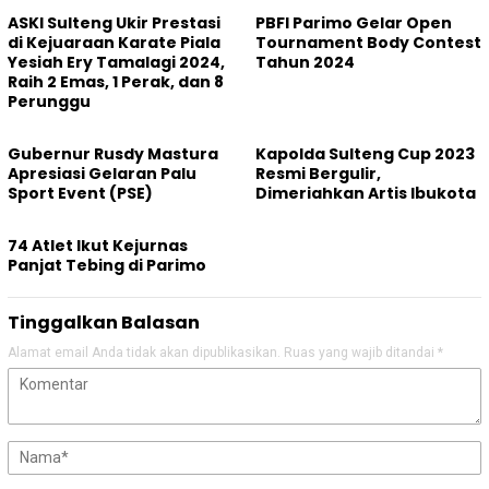
ASKI Sulteng Ukir Prestasi
PBFI Parimo Gelar Open
di Kejuaraan Karate Piala
Tournament Body Contest
Yesiah Ery Tamalagi 2024,
Tahun 2024
Raih 2 Emas, 1 Perak, dan 8
Perunggu
Gubernur Rusdy Mastura
Kapolda Sulteng Cup 2023
Apresiasi Gelaran Palu
Resmi Bergulir,
Sport Event (PSE)
Dimeriahkan Artis Ibukota
74 Atlet Ikut Kejurnas
Panjat Tebing di Parimo
Tinggalkan Balasan
Alamat email Anda tidak akan dipublikasikan.
Ruas yang wajib ditandai
*