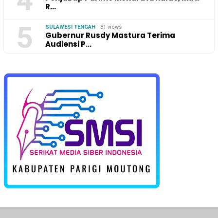
4
R…
5
SULAWESI TENGAH
31 views
Gubernur Rusdy Mastura Terima
Audiensi P…