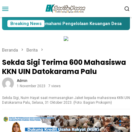
Loncat
Menu
ke
Mobile
konten
i Parimo Harus Memahami Pengelolaan Keuangan Desa
Breaking News
S
Beranda
Berita
Sekda Sigi Terima 600 Mahasiswa
KKN UIN Datokarama Palu
Admin
1 November 2023
7 views
Sekda Sigi, Nuim Hayat saat memasangkan Jaket kepada mahasiswa KKN UIN
Datokarama Palu, Selasa, 31 Oktober 2023. (Foto: Bagian Prokopim)