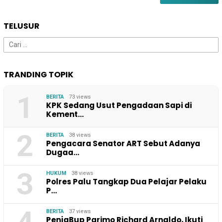
TELUSUR
Cari
untuk:
TRANDING TOPIK
1
BERITA
73 views
KPK Sedang Usut Pengadaan Sapi di
Kement…
2
BERITA
38 views
Pengacara Senator ART Sebut Adanya
Dugaa…
3
HUKUM
38 views
Polres Palu Tangkap Dua Pelajar Pelaku
P…
BERITA
37 views
PenjaBup Parimo Richard Arnaldo, Ikuti