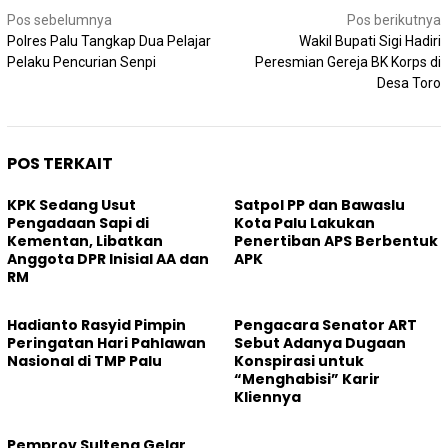
Navigasi
Pos sebelumnya
Pos berikutnya
pos
Polres Palu Tangkap Dua Pelajar
Wakil Bupati Sigi Hadiri
Pelaku Pencurian Senpi
Peresmian Gereja BK Korps di
Desa Toro
POS TERKAIT
KPK Sedang Usut
Satpol PP dan Bawaslu
Pengadaan Sapi di
Kota Palu Lakukan
Kementan, Libatkan
Penertiban APS Berbentuk
Anggota DPR Inisial AA dan
APK
RM
Hadianto Rasyid Pimpin
Pengacara Senator ART
Peringatan Hari Pahlawan
Sebut Adanya Dugaan
Nasional di TMP Palu
Konspirasi untuk
“Menghabisi” Karir
Kliennya
Pemprov Sulteng Gelar