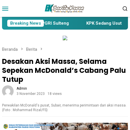
Loncat
Menu
ke
Mobile
konten
iensi Pengurus PGRI Sulteng
Breaking News
KPK Sedang Usut Pengada
Beranda
Berita
Desakan Aksi Massa, Selama
Sepekan McDonald’s Cabang Palu
Tutup
Admin
3 November 2023
18 views
Perwakilan McDonald's pusat, Subair, menerima perimintaan dari aksi massa.
(Foto : Mohammad Rizal/FS)