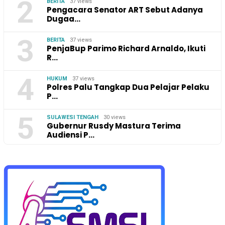
2
BERITA
37 views
Pengacara Senator ART Sebut Adanya
Dugaa…
3
BERITA
37 views
PenjaBup Parimo Richard Arnaldo, Ikuti
R…
4
HUKUM
37 views
Polres Palu Tangkap Dua Pelajar Pelaku
P…
5
SULAWESI TENGAH
30 views
Gubernur Rusdy Mastura Terima
Audiensi P…