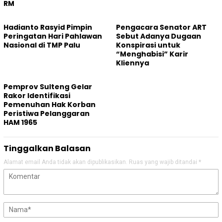
RM
Hadianto Rasyid Pimpin
Pengacara Senator ART
Peringatan Hari Pahlawan
Sebut Adanya Dugaan
Nasional di TMP Palu
Konspirasi untuk
“Menghabisi” Karir
Kliennya
Pemprov Sulteng Gelar
Rakor Identifikasi
Pemenuhan Hak Korban
Peristiwa Pelanggaran
HAM 1965
Tinggalkan Balasan
Alamat email Anda tidak akan dipublikasikan.
Ruas yang wajib ditandai
*