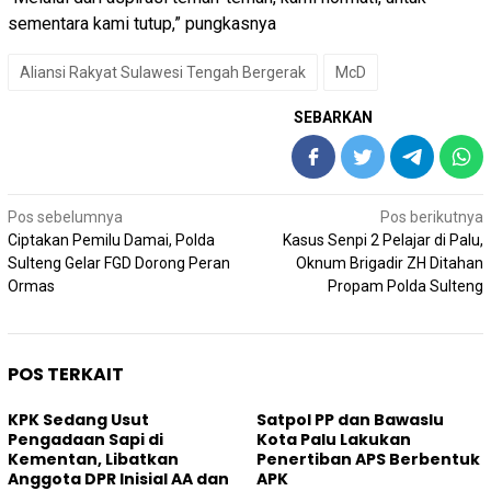
sementara kami tutup,” pungkasnya
Aliansi Rakyat Sulawesi Tengah Bergerak
McD
SEBARKAN
Navigasi
Pos sebelumnya
Pos berikutnya
pos
Ciptakan Pemilu Damai, Polda
Kasus Senpi 2 Pelajar di Palu,
Sulteng Gelar FGD Dorong Peran
Oknum Brigadir ZH Ditahan
Ormas
Propam Polda Sulteng
POS TERKAIT
KPK Sedang Usut
Satpol PP dan Bawaslu
Pengadaan Sapi di
Kota Palu Lakukan
Kementan, Libatkan
Penertiban APS Berbentuk
Anggota DPR Inisial AA dan
APK