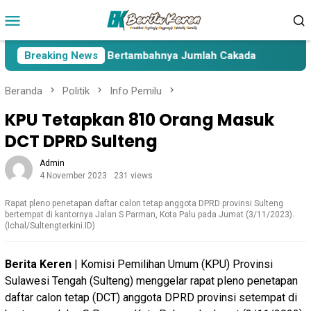
Loncat
Menu
ke
Mobile
konten
Lima Paslon Pasca Bertambahnya Jumlah Cakada
Breaking News
Cakad
Beranda
Politik
Info Pemilu
KPU Tetapkan 810 Orang Masuk
DCT DPRD Sulteng
Admin
4 November 2023
231 views
Rapat pleno penetapan daftar calon tetap anggota DPRD provinsi Sulteng
bertempat di kantornya Jalan S Parman, Kota Palu pada Jumat (3/11/2023).
(Ichal/Sultengterkini.ID)
Berita Keren
| Komisi Pemilihan Umum (KPU) Provinsi
Sulawesi Tengah (Sulteng) menggelar rapat pleno penetapan
daftar calon tetap (DCT) anggota DPRD provinsi setempat di