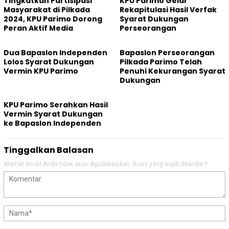
Tingkatkan Partisipasi
KPU Parimo Gelar
Masyarakat di Pilkada
Rekapitulasi Hasil Verfak
2024, KPU Parimo Dorong
Syarat Dukungan
Peran Aktif Media
Perseorangan
Dua Bapaslon Independen
Bapaslon Perseorangan
Lolos Syarat Dukungan
Pilkada Parimo Telah
Vermin KPU Parimo
Penuhi Kekurangan Syarat
Dukungan
KPU Parimo Serahkan Hasil
Vermin Syarat Dukungan
ke Bapaslon Independen
Tinggalkan Balasan
Alamat email Anda tidak akan dipublikasikan.
Ruas yang wajib ditandai
*