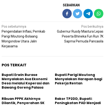
SEBARKAN
Navigasi
Pos sebelumnya
Pos berikutnya
pos
Pengendalian Inflasi, Pemkab
Gubernur Rusdy Mastura Lepas
Parigi Moutong-Bolaang
Peserta Bhineka Fun Run 7K
Mongondow Utara Jalin
Sapma Pemuda Pancasila
Kerjasama
POS TERKAIT
Bupati Erwin Burase
Bupati Parigi Moutong
Menyalakan Asa Ekonomi
Menyalakan Harapan bagi
Desa melalui Koperasi dan
Pekerja Rentan
Bawang Goreng Palasa
Ribuan PPPK Akhirnya
Rakor TP2DD, Bupati:
Dilantik, Penyerahan SK
Peningkatan PAD Menjadi