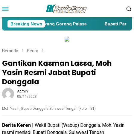
Loncat
Menu
ke
Mobile
konten
ui Koperasi dan Bawang Goreng Palasa
Breaking News
Bupati Parigi M
Beranda
Berita
Gantikan Kasman Lassa, Moh
Yasin Resmi Jabat Bupati
Donggala
Admin
05/11/2023
Moh Yasin, Bupati Donggala Sulawesi Tengah (Foto : IST)
Berita Keren
| Wakil Bupati (Wabup) Donggala, Moh. Yasin
resmi menjadi Bupati Donggala, Sulawesi Tengah