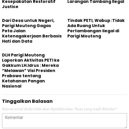
Kesepakatan Restoratif
Larangan Tambang Ilegal
Justice
Dari Desa untuk Negeri,
Tindak PETI, Wabup :Tidak
Parigi Moutong Gagas
Ada Ruang Untuk
Peta Jalan
Pertambangan Ilegal di
Ketenagakerjaan Berbasis
Parigi Moutong
Hati dan Data
DLH Parigi Moutong
Laporkan Aktivitas PETI ke
Gakkum LH.Idrus : Mereka
“Melawan” Visi Presiden
Prabowo tentang
Ketahanan Pangan
Nasional
Tinggalkan Balasan
Alamat email Anda tidak akan dipublikasikan.
Ruas yang wajib ditandai
*