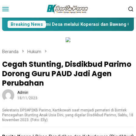
Loncat
Menu
ke
Mobile
konten
alakan Asa Ekonomi Desa melalui Koperasi dan Bawang Goreng 
Breaking News
Beranda
Hukum
Cegah Stunting, Disdikbud Parimo
Dorong Guru PAUD Jadi Agen
Perubahan
Admin
18/11/2023
Sekretaris DP3AP2KB Parimo, Kartikowati saat menjadi pemateri di Bimtek
Pencegahan Stunting Anak Usia Dini, yang digelar Disdikbud Parimo, Sabtu, 18
November 2023. (Foto: Elly)