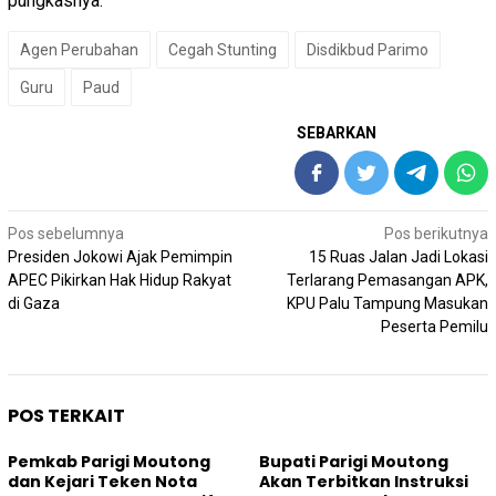
pungkasnya.
Agen Perubahan
Cegah Stunting
Disdikbud Parimo
Guru
Paud
SEBARKAN
Navigasi
Pos sebelumnya
Pos berikutnya
pos
Presiden Jokowi Ajak Pemimpin
15 Ruas Jalan Jadi Lokasi
APEC Pikirkan Hak Hidup Rakyat
Terlarang Pemasangan APK,
di Gaza
KPU Palu Tampung Masukan
Peserta Pemilu
POS TERKAIT
Pemkab Parigi Moutong
Bupati Parigi Moutong
dan Kejari Teken Nota
Akan Terbitkan Instruksi