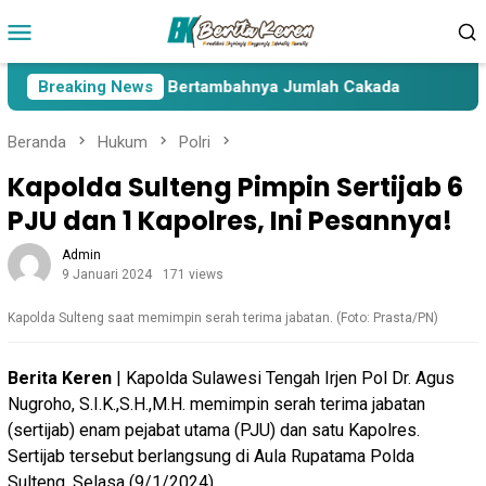
Loncat
Menu
ke
Mobile
konten
Lima Paslon Pasca Bertambahnya Jumlah Cakada
Breaking News
Cakada
Beranda
Hukum
Polri
Kapolda Sulteng Pimpin Sertijab 6
PJU dan 1 Kapolres, Ini Pesannya!
Admin
9 Januari 2024
171 views
Kapolda Sulteng saat memimpin serah terima jabatan. (Foto: Prasta/PN)
Berita Keren
| Kapolda Sulawesi Tengah Irjen Pol Dr. Agus
Nugroho, S.I.K.,S.H.,M.H. memimpin serah terima jabatan
(sertijab) enam pejabat utama (PJU) dan satu Kapolres.
Sertijab tersebut berlangsung di Aula Rupatama Polda
Sulteng, Selasa (9/1/2024).