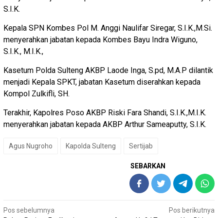
S.I.K.
Kepala SPN Kombes Pol M. Anggi Naulifar Siregar, S.I.K.,M.Si.
menyerahkan jabatan kepada Kombes Bayu Indra Wiguno,
S.I.K., M.I.K.,
Kasetum Polda Sulteng AKBP Laode Inga, S.pd, M.A.P dilantik
menjadi Kepala SPKT, jabatan Kasetum diserahkan kepada
Kompol Zulkifli, SH.
Terakhir, Kapolres Poso AKBP Riski Fara Shandi, S.I.K.,M.I.K.
menyerahkan jabatan kepada AKBP Arthur Sameaputty, S.I.K.
Agus Nugroho
Kapolda Sulteng
Sertijab
SEBARKAN
Navigasi
Pos sebelumnya
Pos berikutnya