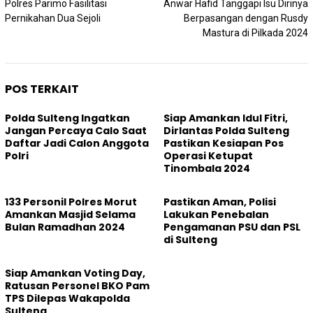
pos
Polres Parimo Fasilitasi
Anwar Hafid Tanggapi Isu Dirinya
Pernikahan Dua Sejoli
Berpasangan dengan Rusdy
Mastura di Pilkada 2024
POS TERKAIT
Polda Sulteng Ingatkan
Siap Amankan Idul Fitri,
Jangan Percaya Calo Saat
Dirlantas Polda Sulteng
Daftar Jadi Calon Anggota
Pastikan Kesiapan Pos
Polri
Operasi Ketupat
Tinombala 2024
133 Personil Polres Morut
Pastikan Aman, Polisi
Amankan Masjid Selama
Lakukan Penebalan
Bulan Ramadhan 2024
Pengamanan PSU dan PSL
di Sulteng
Siap Amankan Voting Day,
Ratusan Personel BKO Pam
TPS Dilepas Wakapolda
Sulteng