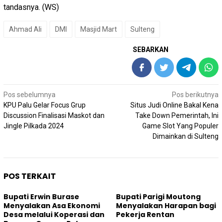
tandasnya. (WS)
Ahmad Ali
DMI
Masjid Mart
Sulteng
SEBARKAN
Navigasi
Pos sebelumnya
Pos berikutnya
pos
KPU Palu Gelar Focus Grup
Situs Judi Online Bakal Kena
Discussion Finalisasi Maskot dan
Take Down Pemerintah, Ini
Jingle Pilkada 2024
Game Slot Yang Populer
Dimainkan di Sulteng
POS TERKAIT
Bupati Erwin Burase
Bupati Parigi Moutong
Menyalakan Asa Ekonomi
Menyalakan Harapan bagi
Desa melalui Koperasi dan
Pekerja Rentan