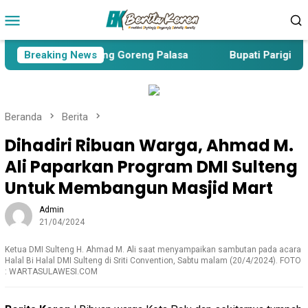
Loncat
Menu
ke
Mobile
konten
operasi dan Bawang Goreng Palasa
Breaking News
Bupati Parigi Mouto
Beranda
Berita
Dihadiri Ribuan Warga, Ahmad M.
Ali Paparkan Program DMI Sulteng
Untuk Membangun Masjid Mart
Admin
21/04/2024
Ketua DMI Sulteng H. Ahmad M. Ali saat menyampaikan sambutan pada acara
Halal Bi Halal DMI Sulteng di Sriti Convention, Sabtu malam (20/4/2024). FOTO
: WARTASULAWESI.COM