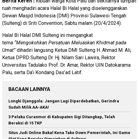
Berita Keren |
Ribuan warga Kota Palu dan sekitarnya tumpah
ruah menghadiri acara Halal Bi Halal yang diselenggarakan
Dewan Masjid Indonesia (DMI) Provinsi Sulawesi Tengah
(Sulteng) di Sriti Convention, Sabtu malam (20/4/2024).
Halal Bi Halal DMI Sulteng ini mengangkat
tema
“Mengokohkan Persatuan Meluaskan Khidmat pada
Umat”
dihadiri langusng Ketua DMI Sulteng H. Ahmad M. Ali,
Ketua DPRD Sulteng Dr. Hj. Nilam Sari Lawira, Rektor
Universitas Tadulako Prof. Dr. Amar, Rektor UIN Datokarama
Palu, serta Da’i Kondang Das’ad Latif.
BACAAN LAINNYA
Longki Djanggola: Jangan Lagi Diperdebatkan, Gerindra
Sudah Milik AA-AKA!
3 Pelaku Curanmor di Kabupaten Sigi Ditangkap, Telah
Beraksi di 15 TKP
Situs Judi Online Bakal Kena Take Down Pemerintah, Ini Game
Slot Yang Populer Dimainkan di Sulteng