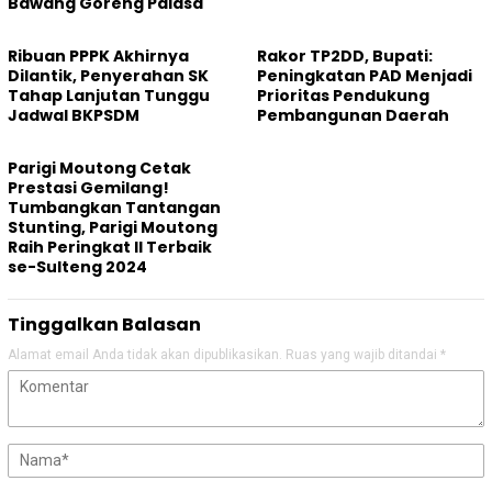
Bawang Goreng Palasa
Ribuan PPPK Akhirnya
Rakor TP2DD, Bupati:
Dilantik, Penyerahan SK
Peningkatan PAD Menjadi
Tahap Lanjutan Tunggu
Prioritas Pendukung
Jadwal BKPSDM
Pembangunan Daerah
Parigi Moutong Cetak
Prestasi Gemilang!
Tumbangkan Tantangan
Stunting, Parigi Moutong
Raih Peringkat II Terbaik
se-Sulteng 2024
Tinggalkan Balasan
Alamat email Anda tidak akan dipublikasikan.
Ruas yang wajib ditandai
*