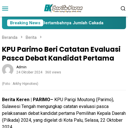
Loncat
Menu
ke
Mobile
konten
ima Paslon Pasca Bertambahnya Jumlah Cakada
Breaking News
Cakada
Beranda
Berita
KPU Parimo Beri Catatan Evaluasi
Pasca Debat Kandidat Pertama
Admin
24 Oktober 2024
360 views
(Foto : Arkhy Hipnoties)
Berita Keren |
PARIMO–
KPU Parigi Moutong (Parimo),
Sulawesi Tengah mengungkap catatan evaluasi pasca
pelaksanaan debat kandidat pertama Pemilihan Kepala Daerah
(Pilkada) 2024, yang digelat di Kota Palu, Selasa, 22 Oktober
2024.