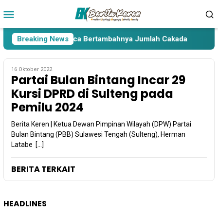
Loncat
Menu
ke
Mobile
konten
ara Lima Paslon Pasca Bertambahnya Jumlah Cakada
Breaking News
Ca
16 Oktober 2022
Partai Bulan Bintang Incar 29
Kursi DPRD di Sulteng pada
Pemilu 2024
Berita Keren | Ketua Dewan Pimpinan Wilayah (DPW) Partai
Bulan Bintang (PBB) Sulawesi Tengah (Sulteng), Herman
Latabe […]
BERITA TERKAIT
HEADLINES