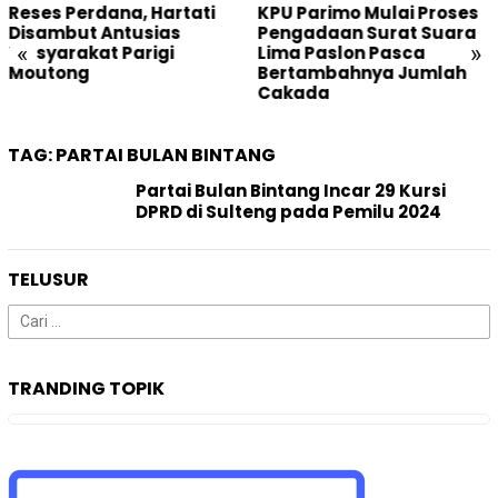
Reses Perdana, Hartati
KPU Parimo Mulai Proses
Disambut Antusias
Pengadaan Surat Suara
«
»
Masyarakat Parigi
Lima Paslon Pasca
Moutong
Bertambahnya Jumlah
Cakada
TAG:
PARTAI BULAN BINTANG
Partai Bulan Bintang Incar 29 Kursi
DPRD di Sulteng pada Pemilu 2024
TELUSUR
Cari
untuk:
TRANDING TOPIK