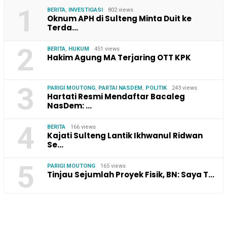
1
BERITA
,
INVESTIGASI
802 views
Oknum APH di Sulteng Minta Duit ke
Terda…
2
BERITA
,
HUKUM
451 views
Hakim Agung MA Terjaring OTT KPK
3
PARIGI MOUTONG
,
PARTAI NASDEM
,
POLITIK
243 views
Hartati Resmi Mendaftar Bacaleg
NasDem: …
4
BERITA
166 views
Kajati Sulteng Lantik Ikhwanul Ridwan
Se…
5
PARIGI MOUTONG
165 views
Tinjau Sejumlah Proyek Fisik, BN: Saya T…