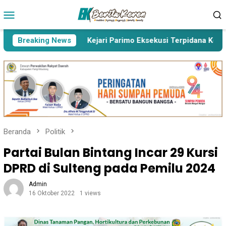
Loncat
Menu
ke
Mobile
konten
ang Korupsi’
Breaking News
Kejari Parimo Eksekusi Terpidana Korupsi
Beranda
Politik
Partai Bulan Bintang Incar 29 Kursi
DPRD di Sulteng pada Pemilu 2024
Admin
16 Oktober 2022
1 views