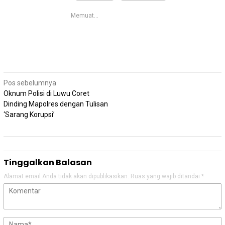
Memuat...
Navigasi
Pos sebelumnya
pos
Oknum Polisi di Luwu Coret
Dinding Mapolres dengan Tulisan
‘Sarang Korupsi’
Tinggalkan Balasan
Alamat email Anda tidak akan dipublikasikan.
Ruas yang wajib ditandai
*