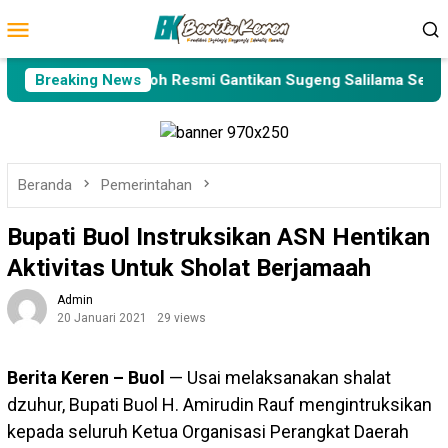
Loncat
Menu
ke
Mobile
konten
f, Alfres M. Tonggiroh Resmi Gantikan Sugeng Salilama Sebagai 
Breaking News
Beranda
Pemerintahan
Bupati Buol Instruksikan ASN Hentikan
Aktivitas Untuk Sholat Berjamaah
Admin
20 Januari 2021
29 views
Berita Keren
–
Buol
— Usai melaksanakan shalat
dzuhur, Bupati Buol H. Amirudin Rauf mengintruksikan
kepada seluruh Ketua Organisasi Perangkat Daerah