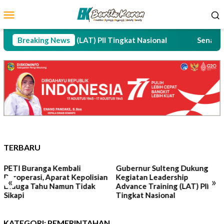
Loncat
Menu
ke
Mobile
konten
dvance Training (LAT) PII Tingkat Nasional
Breaking News
Senator ART
TERBARU
nga Kembali
Gubernur Sulteng Dukung
Senator A
i, Aparat Kepolisian
Kegiatan Leadership
Jaringan 
«
»
ahu Namun Tidak
Advance Training (LAT) PII
Penerimaan
Tingkat Nasional
Sulteng
KATEGORI:
PEMERINTAHAN