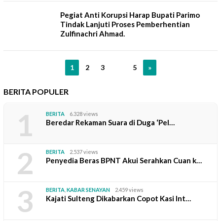
Pegiat Anti Korupsi Harap Bupati Parimo
Tindak Lanjuti Proses Pemberhentian
Zulfinachri Ahmad.
1
2
3
…
5
»
BERITA POPULER
1
BERITA
6.328 views
Beredar Rekaman Suara di Duga ‘Pel…
2
BERITA
2.537 views
Penyedia Beras BPNT Akui Serahkan Cuan k…
3
BERITA
,
KABAR SENAYAN
2.459 views
Kajati Sulteng Dikabarkan Copot Kasi Int…