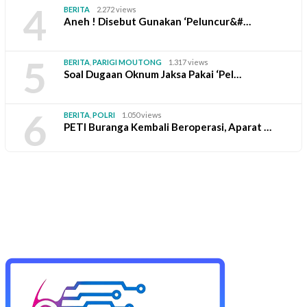
4
BERITA
2.272 views
Aneh ! Disebut Gunakan ‘Peluncur&#…
5
BERITA
,
PARIGI MOUTONG
1.317 views
Soal Dugaan Oknum Jaksa Pakai ‘Pel…
6
BERITA
,
POLRI
1.050 views
PETI Buranga Kembali Beroperasi, Aparat …