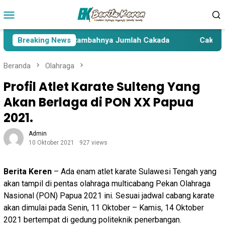
Loncat
Menu
ke
Mobile
konten
aslon Pasca Bertambahnya Jumlah Cakada
Breaking News
Cakada Bert
Beranda
Olahraga
Profil Atlet Karate Sulteng Yang
Akan Berlaga di PON XX Papua
2021.
Admin
10 Oktober 2021
927 views
Berita Keren
– Ada enam atlet karate Sulawesi Tengah yang
akan tampil di pentas olahraga multicabang Pekan Olahraga
Nasional (PON) Papua 2021 ini. Sesuai jadwal cabang karate
akan dimulai pada Senin, 11 Oktober – Kamis, 14 Oktober
2021 bertempat di gedung politeknik penerbangan.