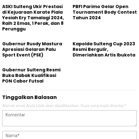
ASKI Sulteng Ukir Prestasi
PBFI Parimo Gelar Open
di Kejuaraan Karate Piala
Tournament Body Contest
Yesiah Ery Tamalagi 2024,
Tahun 2024
Raih 2 Emas, 1 Perak, dan 8
Perunggu
Gubernur Rusdy Mastura
Kapolda Sulteng Cup 2023
Apresiasi Gelaran Palu
Resmi Bergulir,
Sport Event (PSE)
Dimeriahkan Artis Ibukota
Gubernur Sulteng Resmi
Buka Babak Kualifikasi
PON Cabor Futsal
Tinggalkan Balasan
Alamat email Anda tidak akan dipublikasikan.
Ruas yang wajib ditandai
*