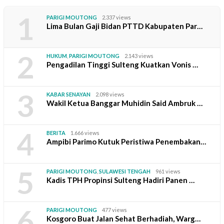
1
PARIGI MOUTONG
2.337 views
Lima Bulan Gaji Bidan PTTD Kabupaten Par…
2
HUKUM
,
PARIGI MOUTONG
2.143 views
Pengadilan Tinggi Sulteng Kuatkan Vonis …
3
KABAR SENAYAN
2.098 views
Wakil Ketua Banggar Muhidin Said Ambruk …
4
BERITA
1.666 views
Ampibi Parimo Kutuk Peristiwa Penembakan…
5
PARIGI MOUTONG
,
SULAWESI TENGAH
961 views
Kadis TPH Propinsi Sulteng Hadiri Panen …
6
PARIGI MOUTONG
477 views
Kosgoro Buat Jalan Sehat Berhadiah, Warg…