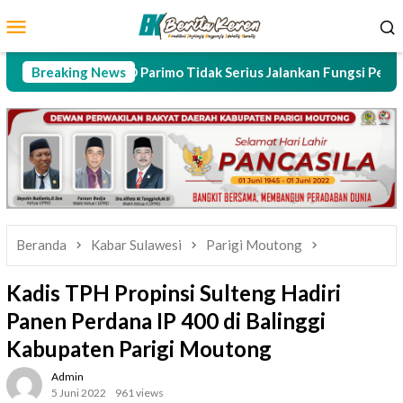
Loncat
Menu
ke
Mobile
konten
B, MSD : DPRD Parimo Tidak Serius Jalankan Fungsi Perwakilan 
Breaking News
Beranda
Kabar Sulawesi
Parigi Moutong
Kadis TPH Propinsi Sulteng Hadiri
Panen Perdana IP 400 di Balinggi
Kabupaten Parigi Moutong
Admin
5 Juni 2022
961 views