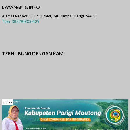
LAYANAN & INFO
Alamat Redaksi : Jl. Ir. Sutami, Kel. Kampal, Parigi 94471
Tlpn. 082290000429
TERHUBUNG DENGAN KAMI
Facebook
Twitter
Instagram
WhatsApp
Pinterest
tutup
Copyright © 2021-2022 Beritakeren.com PT.MEDIA KEREN
TADULAKO