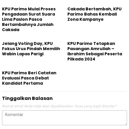
KPU Parimo Mulai Proses
Cakada Bertambah, KPU
Pengadaan Surat Suara
Parimo Bahas Kembali
Lima Paslon Pasca
Zona Kampanye
Bertambahnya Jumlah
Cakada
Jelang Voting Day, KPU
KPU Parimo Tetapkan
Fokus Urus Pindah Memilih
Pasangan Amrullah –
Wabin Lapas Parigi
Ibrahim Sebagai Peserta
Pilkada 2024
KPU Parimo Beri Catatan
Evaluasi Pasca Debat
Kandidat Pertama
Tinggalkan Balasan
Alamat email Anda tidak akan dipublikasikan.
Ruas yang wajib ditandai
*