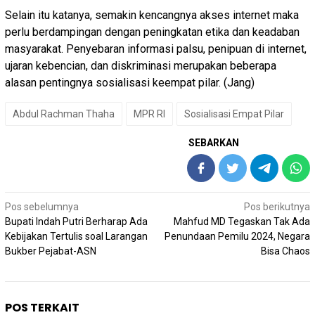
Selain itu katanya, semakin kencangnya akses internet maka
perlu berdampingan dengan peningkatan etika dan keadaban
masyarakat. Penyebaran informasi palsu, penipuan di internet,
ujaran kebencian, dan diskriminasi merupakan beberapa
alasan pentingnya sosialisasi keempat pilar. (Jang)
Abdul Rachman Thaha
MPR RI
Sosialisasi Empat Pilar
SEBARKAN
Navigasi
Pos sebelumnya
Pos berikutnya
pos
Bupati Indah Putri Berharap Ada
Mahfud MD Tegaskan Tak Ada
Kebijakan Tertulis soal Larangan
Penundaan Pemilu 2024, Negara
Bukber Pejabat-ASN
Bisa Chaos
POS TERKAIT