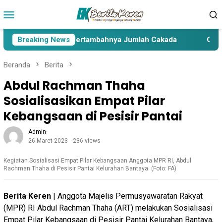
Loncat
Menu
ke
Mobile
konten
Lima Paslon Pasca Bertambahnya Jumlah Cakada
Breaking News
Cakada
Beranda
Berita
Abdul Rachman Thaha
Sosialisasikan Empat Pilar
Kebangsaan di Pesisir Pantai
Admin
26 Maret 2023
236 views
Kegiatan Sosialisasi Empat Pilar Kebangsaan Anggota MPR RI, Abdul
Rachman Thaha di Pesisir Pantai Kelurahan Bantaya. (Foto: FA)
Berita Keren
| Anggota Majelis Permusyawaratan Rakyat
(MPR) RI Abdul Rachman Thaha (ART) melakukan Sosialisasi
Empat Pilar Kebangsaan di Pesisir Pantai Kelurahan Bantaya,