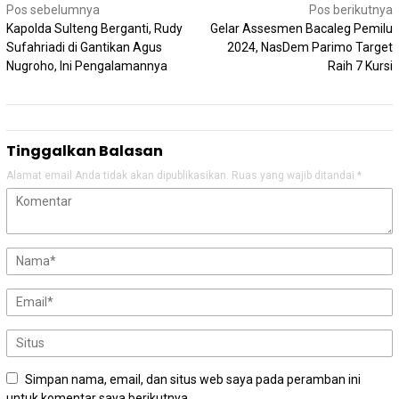
Navigasi
Pos sebelumnya
Pos berikutnya
pos
Kapolda Sulteng Berganti, Rudy
Gelar Assesmen Bacaleg Pemilu
Sufahriadi di Gantikan Agus
2024, NasDem Parimo Target
Nugroho, Ini Pengalamannya
Raih 7 Kursi
Tinggalkan Balasan
Alamat email Anda tidak akan dipublikasikan.
Ruas yang wajib ditandai
*
Simpan nama, email, dan situs web saya pada peramban ini
untuk komentar saya berikutnya.