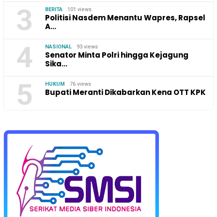
3
BERITA
101 views
Politisi Nasdem Menantu Wapres, Rapsel
A…
4
NASIONAL
93 views
Senator Minta Polri hingga Kejagung
Sika…
5
HUKUM
76 views
Bupati Meranti Dikabarkan Kena OTT KPK