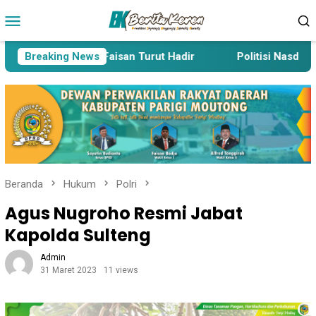
Loncat
Menu
ke
Mobile
konten
msurizal hingga Faisan Turut Hadir
Breaking News
Politisi Nasdem Men
Beranda
Hukum
Polri
Agus Nugroho Resmi Jabat
Kapolda Sulteng
Admin
31 Maret 2023
11 views