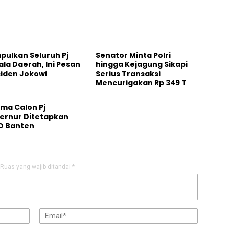
pulkan Seluruh Pj
Senator Minta Polri
la Daerah, Ini Pesan
hingga Kejagung Sikapi
siden Jokowi
Serius Transaksi
Mencurigakan Rp 349 T
ma Calon Pj
ernur Ditetapkan
D Banten
Ruas yang wajib ditandai
*