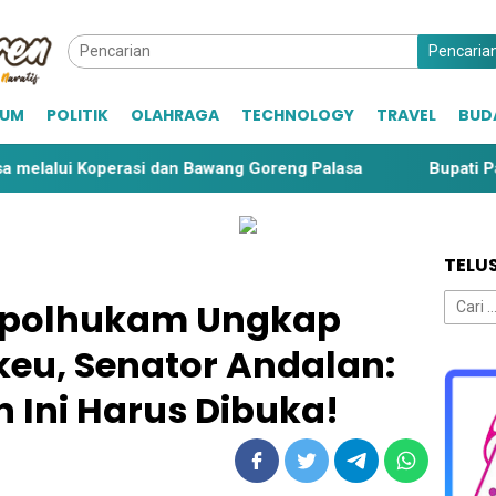
Pencaria
KUM
POLITIK
OLAHRAGA
TECHNOLOGY
TRAVEL
BUD
erasi dan Bawang Goreng Palasa
Bupati Parigi Moutong
TELU
Cari
polhukam Ungkap
untuk:
eu, Senator Andalan:
n Ini Harus Dibuka!