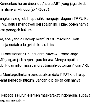
emenkeu harus diseriusi,” seru ART, yang juga akrab
m rilisnya, Minggu (2/4/2023).
langkah yang lebih spesifik mengejar dugaan TPPU Rp
d MD harus mengawal persoalan ini. Tidak boleh hanya
arat penegak hukum.
nya, apa yang diungkap Mahfud MD memunculkan
 saja sudah ada gejala ke arah itu.
atu Komisioner KPK, saudara Nawawi Pomolango.
 jangan jadi seperti juru bicara. Menyampaikan
blik dan informasi yang setengah-setengah,” ujar ART.
a Menkopolhukam berdasarkan data PPATK, diharap
arat penegak hukum. Jangan dibiarkan dan hanya
.
a kepada seluruh elemen masyarakat Indonesia, supaya
nkeu tersebut.