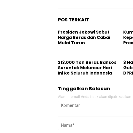
POS TERKAIT
Presiden Jokowi Sebut
Kum
Harga Beras dan Cabai
Kepa
Mulai Turun
Pre
213.000 Ton Beras Bansos
3 Na
Serentak Meluncur Hari
Gub
Ini ke Seluruh Indonesia
DPR
Tinggalkan Balasan
Alamat email Anda tidak akan dipublikasikan.