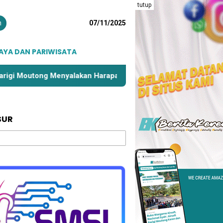
tutup
n
07/11/2025
AYA DAN PARIWISATA
 Menyalakan Harapan bagi Pekerja Rentan
Pemkab Parig
SUR