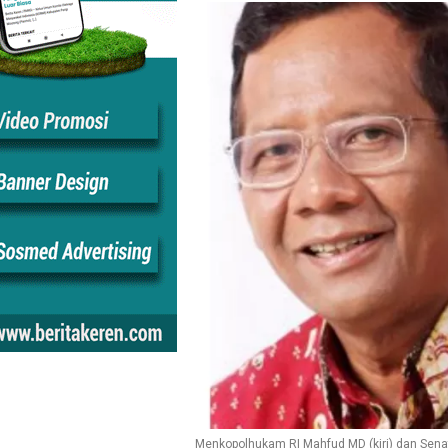
Menkopolhukam RI Mahfud MD (kiri) dan Senat