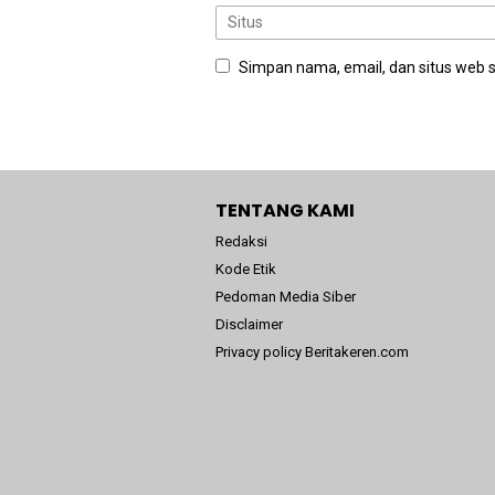
Simpan nama, email, dan situs web 
TENTANG KAMI
Redaksi
Kode Etik
Pedoman Media Siber
Disclaimer
Privacy policy Beritakeren.com