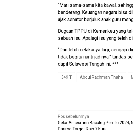
“Mari sama-sama kita kawal, sehingg
benderang. Keuangan negara bisa dike
ajak senator berjuluk anak guru menga
Dugaan TPPU di Kemenkeu yang tel
sebuah isu. Apalagi isu yang telah d
“Dan lebih celakanya lagi, sengaja di
tidak begitu nanti jadinya,” tandas
dapil Sulawesi Tengah ini. ***
349 T
Abdul Rachman Thaha
Navigasi
Pos sebelumnya
pos
Gelar Assesmen Bacaleg Pemilu 2024,
Parimo Target Raih 7 Kursi