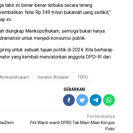
a tabir ini benar-benar terbuka secara terang
mbalikan. Nilai Rp 349 triliun bukanlah uang sedikit,”
ji ini.
ah diungkap Menkopolhukam, semoga bukan hanya
idramatisir untuk menjadi konsumsi publik.
giring untuk sebuah tujuan politik di 2024. Kita berharap
 senator yang kembali mencalonkan anggota DPD-RI dari
Menkopolhukam
Senator Andalan
TPPU
SEBARKAN
Pos berikutnya
 NasDem
Firli Wanti-wanti DPRD Tak Main-Main Korupsi
Pokir