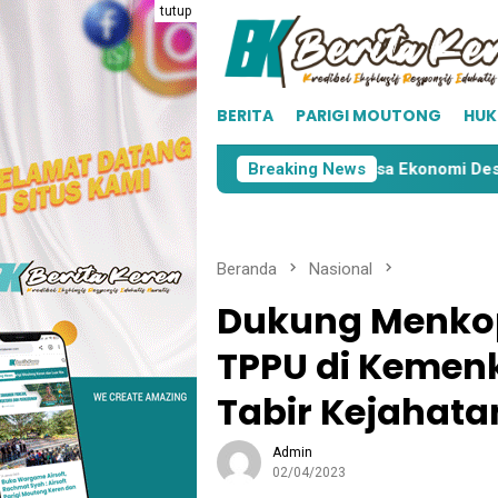
Loncat
tutup
ke
konten
BERITA
PARIGI MOUTONG
HU
upati Erwin Burase Menyalakan Asa Ekonomi Desa melalui Kop
Breaking News
Beranda
Nasional
Dukung Menko
TPPU di Kemenk
Tabir Kejahata
Admin
02/04/2023