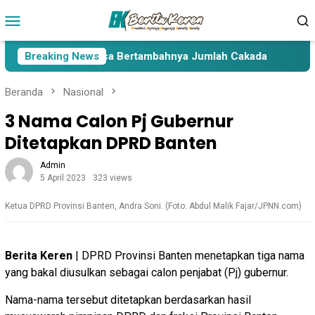
Loncat
Menu
ke
Mobile
konten
a Lima Paslon Pasca Bertambahnya Jumlah Cakada
Breaking News
Cak
Beranda
Nasional
3 Nama Calon Pj Gubernur
Ditetapkan DPRD Banten
Admin
5 April 2023
323 views
Ketua DPRD Provinsi Banten, Andra Soni. (Foto: Abdul Malik Fajar/JPNN.com)
Berita Keren
| DPRD Provinsi Banten menetapkan tiga nama
yang bakal diusulkan sebagai calon penjabat (Pj) gubernur.
Nama-nama tersebut ditetapkan berdasarkan hasil