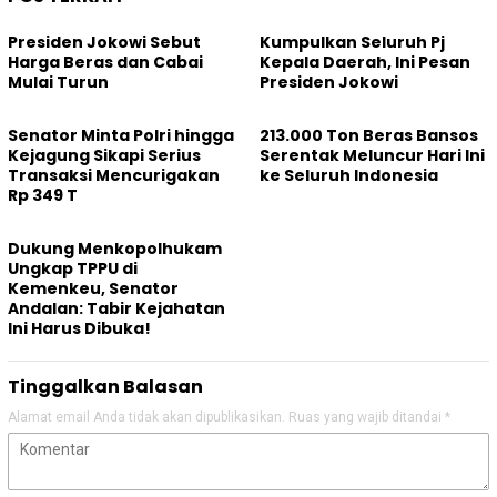
Presiden Jokowi Sebut
Kumpulkan Seluruh Pj
Harga Beras dan Cabai
Kepala Daerah, Ini Pesan
Mulai Turun
Presiden Jokowi
Senator Minta Polri hingga
213.000 Ton Beras Bansos
Kejagung Sikapi Serius
Serentak Meluncur Hari Ini
Transaksi Mencurigakan
ke Seluruh Indonesia
Rp 349 T
Dukung Menkopolhukam
Ungkap TPPU di
Kemenkeu, Senator
Andalan: Tabir Kejahatan
Ini Harus Dibuka!
Tinggalkan Balasan
Alamat email Anda tidak akan dipublikasikan.
Ruas yang wajib ditandai
*